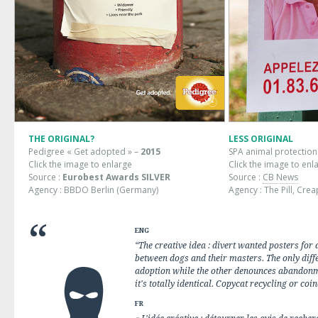
THE ORIGINAL?
LESS ORIGINAL
Pedigree « Get adopted » –
2015
SPA animal protection
Click the image to enlarge
Click the image to enl
Source :
Eurobest Awards SILVER
Source :
CB News
Agency : BBDO Berlin (Germany)
Agency : The Pill, Creap
ENG
“The creative idea : divert wanted posters for
between dogs and their masters. The only diff
adoption while the other denounces abandonme
it's totally identical. Copycat recycling or coi
FR