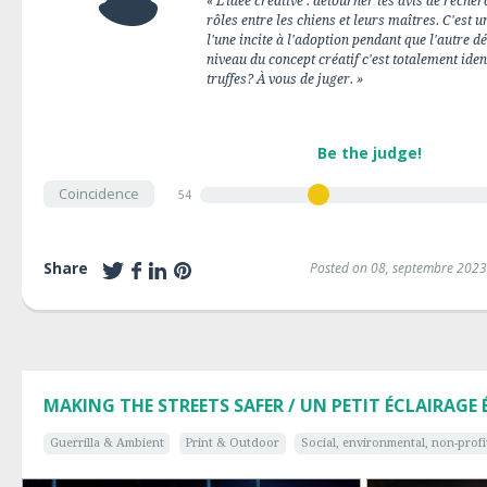
« L'idée créative : détourner les avis de rech
rôles entre les chiens et leurs maîtres. C'est 
l'une incite à l'adoption pendant que l'autre 
niveau du concept créatif c'est totalement ide
truffes? À vous de juger. »
Be the judge!
Coincidence
54
Share
Posted on 08, septembre 2023
MAKING THE STREETS SAFER / UN PETIT ÉCLAIRAGE 
Guerrilla & Ambient
Print & Outdoor
Social, environmental, non-profi