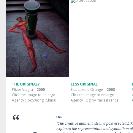
THE ORIGINAL?
LESS ORIGINAL
Pfizer Viagra –
2005
État Libre d’Orange –
2008
Click the image to enlarge
Click the image to enlarge
Agency : JodyXiong (China)
Agency : Ogilvy Paris (France)
ENG
“The creative ambient idea : a post erected Li
explores the representation and symbolism of 