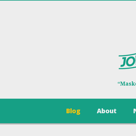
“Maske
Blog
About