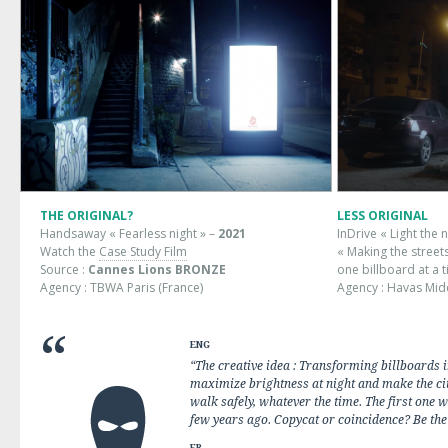
THE ORIGINAL?
LESS ORIGINAL
Handsaway « Fearless night » –
2021
InDrive « Light the n
Watch the
Case Study Film
« Making the streets
Source :
Cannes Lions BRONZE
one billboard at a 
Agency : TBWA Paris (France)
Agency : Havas Midd
ENG
“The creative idea : Transforming billboards i
maximize brightness at night and make the cit
walk safely, whatever the time. The first one
few years ago. Copycat or coincidence? Be the
FR