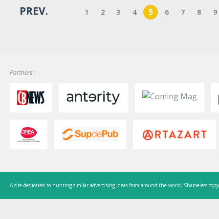
PREV.
5
1
2
3
4
6
7
8
9
Partners :
A site dedicated to hunting similar advertising ideas from around the world. Shameless copy