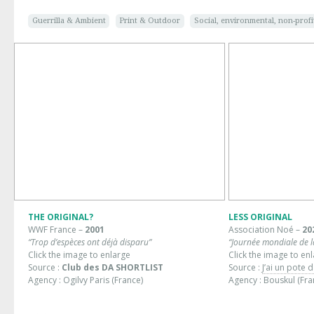
Guerrilla & Ambient
Print & Outdoor
Social, environmental, non-profi
THE ORIGINAL?
LESS ORIGINAL
WWF France –
2001
Association Noé –
20
“Trop d’espèces ont déjà disparu”
“Journée mondiale de la
Click the image to enlarge
Click the image to en
Source :
Club des DA SHORTLIST
Source :
J’ai un pote 
Agency : Ogilvy Paris (France)
Agency : Bouskul (Fra