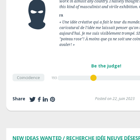
work in almost any country. I naively thought 
this kind of masculinist and virile exhibition.
FR
« Une idée créative qui a fait le tour du monde.
caricatural de l'idée me laissait penser qu'on 
aujourd'hui. Je me suis visiblement trompé. SI 
"poteau rose"! À moins que ça ne soit une coïn
avaler! »
Be the judge!
Coincidence
193
Share
Posted on 22, juin 2023
NEW IDEAS WANTED / RECHERCHE IDÉE NEUVE DÉSE