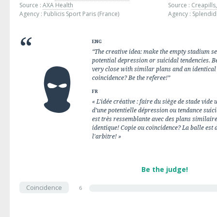
Source :
AXA Health
Source :
Creapills,
Agency : Publicis Sport Paris (France)
Agency : Splendi
ENG
“The creative idea: make the empty stadium se
potential depression or suicidal tendencies. Be
very close with similar plans and an identical
coincidence? Be the referee!”
FR
« L'idée créative : faire du siège de stade vid
d’une potentielle dépression ou tendance suicid
est très ressemblante avec des plans similair
identique! Copie ou coïncidence? La balle est 
l'arbitre! »
Be the judge!
Coincidence
6