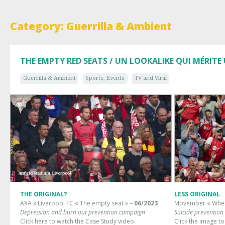
Category: Guerrilla & Ambient
THE EMPTY RED SEATS / UN LOOKALIKE QUI MÉRIT
Guerrilla & Ambient
Sports, Events
TV and Viral
THE ORIGINAL?
LESS ORIGINAL
AXA x Liverpool FC « The empty seat » –
06/
2023
Movember « Where
Depression and burn out prevention campaign
Suicide preventio
Click here to
watch the Case Study video
Click the image t