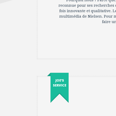
Pourquoi nous ? Parce que,
reconnue pour ses recherches d'
fois innovante et qualitative. 
multimédia de Nielsen. Pour 
faire u
JOE’S
SERVICE