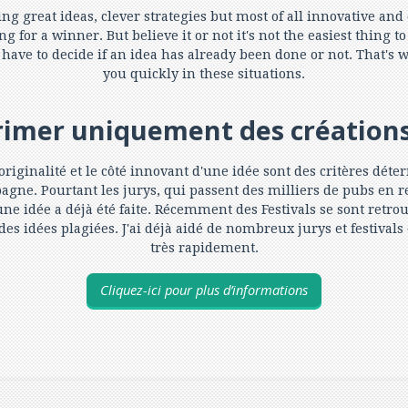
ng great ideas, clever strategies but most of all innovative and 
 for a winner. But believe it or not it's not the easiest thing t
have to decide if an idea has already been done or not. That's
you quickly in these situations.
mer uniquement des créations 
'originalité et le côté innovant d'une idée sont des critères dét
gne. Pourtant les jurys, qui passent des milliers de pubs en 
 une idée a déjà été faite. Récemment des Festivals se sont ret
s idées plagiées. J'ai déjà aidé de nombreux jurys et festivals
très rapidement.
Cliquez-ici pour plus d’informations