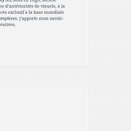
ty
(ex Sous Le Logo, société
 d’antériorités de visuels, à la
ccès exclusif à la base mondiale
complexes,
j’apporte mon savoir-
éatives.