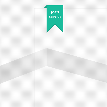
JOE’S
SERVICE