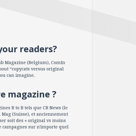
your readers?
 Pub Magazine (Belgium), ComIn
out “copycats versus original
you can imagine.
re magazine ?
nes B to B tels que CB News (le
n Mag (Suisse), et anciennement
er soit des « original vs moins
 de campagnes sur n'importe quel