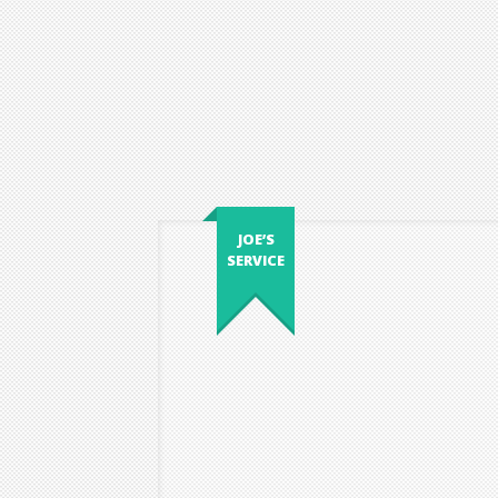
JOE’S
SERVICE