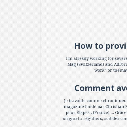
How to provi
I'm already working for sever
Mag (Switzerland) and AdForm
work” or themat
Comment avoi
Je travaille comme chroniqueur
magazine fondé par Christian B
pour Étapes : (France) ... Grâ
original » réguliers, soit des 