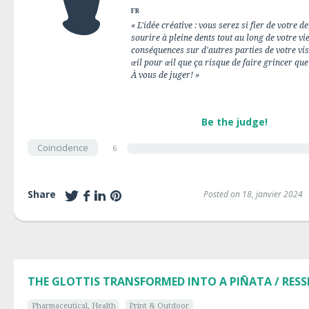
FR
« L'idée créative : vous serez si fier de votre 
sourire à pleine dents tout au long de votre vie.
conséquences sur d'autres parties de votre visa
œil pour œil que ça risque de faire grincer qu
À vous de juger! »
Be the judge!
Coincidence
6
Share
Posted on 18, janvier 2024
THE GLOTTIS TRANSFORMED INTO A PIÑATA / RES
Pharmaceutical, Health
Print & Outdoor