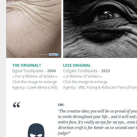
THE ORIGINAL?
LESS ORIGINAL
Signal Toothpaste –
2006
Colgate Toothpaste –
2023
« For a lifetime of smiles »
« A lifetime of smiles »
Click the image to enlarge
Click the image to enlarge
Agency : Lowe Mena (UAE)
Agency : VML Young & Rubicam Paris (Fran
ENG
“The creative idea: you will be so proud of your
to smile throughout your life... and it will e
entire face. It's really an eye for an eye... even
direction craft is far better on se second one!
judge!”