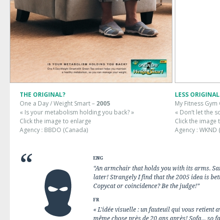
THE ORIGINAL?
LESS ORIGINAL
One a Day / Weight Smart –
2005
My Fitness Gym 
« Is your metabolism holding you back? »
« Don’t let the 
Click the image to enlarge
Click the image 
Agency : BBDO (Canada)
Agency : WKND (
ENG
“An armchair that holds you with its arms. Sa
later! Strangely I find that the 2005 idea is be
Copycat or coincidence? Be the judge!”
FR
« L'idée visuelle : un fauteuil qui vous retient
même chose près de 20 ans après! Sofa... so fac