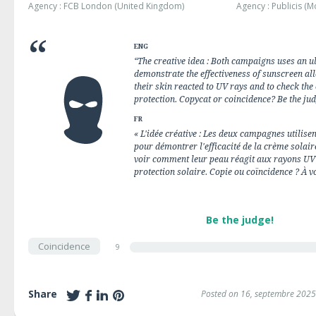
Agency : FCB London (United Kingdom)
Agency : Publicis (
ENG
“The creative idea : Both campaigns uses an u
demonstrate the effectiveness of sunscreen al
their skin reacted to UV rays and to check the 
protection. Copycat or coincidence? Be the jud
FR
« L'idée créative : Les deux campagnes utilise
pour démontrer l'efficacité de la crème solair
voir comment leur peau réagit aux rayons UV et
protection solaire. Copie ou coïncidence ? À vo
Be the judge!
Coincidence
9
Share
Posted on 16, septembre 2025