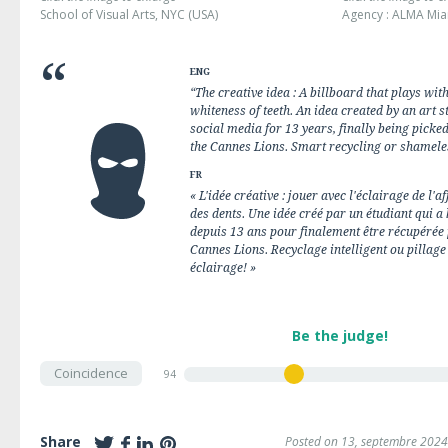
School of Visual Arts, NYC (USA)
Agency : ALMA Mia
ENG
“The creative idea : A billboard that plays wit
whiteness of teeth. An idea created by an art s
social media for 13 years, finally being picke
the Cannes Lions. Smart recycling or shamele
FR
« L'idée créative : jouer avec l'éclairage de l
des dents. Une idée créé par un étudiant qui a
depuis 13 ans pour finalement être récupérée 
Cannes Lions. Recyclage intelligent ou pillag
éclairage! »
Be the judge!
Coincidence
94
Share
Posted on 13, septembre 2024