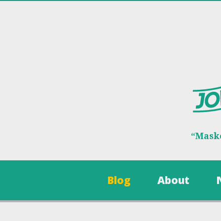
“Maske
Blog
About