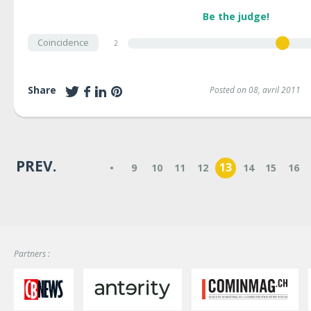
Be the judge!
Coincidence
2
Share
Posted on 08, avril 2011
PREV.
13
•
9
10
11
12
14
15
16
Partners :