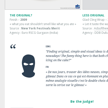
THE ORIGINAL?
LESS ORIGINAL
Finish –
2009
Glad Cling Wrap –
« what you eat shouldn’t smell like what you ate »
« Let it taste the w
Source :
New York Festivals Merit
Source :
Adsofthe
Agency : Euro RSCG Gurgaon (India)
Agency : DDB Duba
ENG
“Finding original, simple and visual ideas is d
nowadays! The funny thing here is that both cho
icing on the cake?”
FR
« De nos jours, trouver des idées neuves, simp
gâteau! Dans ce cas ce qui est étonnant en plus
même analogie visuelle c'est le double choix de
sorte la cerise sur le gâteau! »
Be the judge!