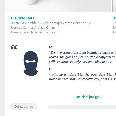
THE ORIGINAL?
LE
Procter & Gamble AZ « Whitestrips » teeth whitener –
2005
Cr
Source :
Cannes Archive Online
So
Agency : Saatchi & Saatchi (Italy)
Ag
ENG
“The two campaigns both included visuals with
look at the glass half empty (it's a copycat) or h
stills remains exactly the same idea to me!”
FR
« œil pour œil, dent (blanche) pour dent (blanc
blanc bonnet. Mais les créatifs eux, sont-ils
Be the judge!
Coincidence
1