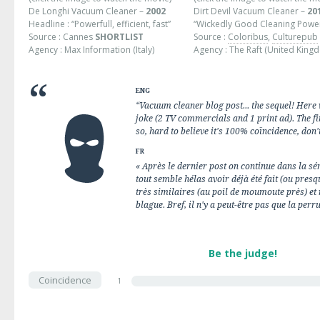
De Longhi Vacuum Cleaner –
2002
Dirt Devil Vacuum Cleaner –
20
Headline : “Powerfull, efficient, fast”
“Wickedly Good Cleaning Powe
Source :
Cannes
SHORTLIST
Source :
Coloribus
,
Culturepub
Agency : Max Information (Italy)
Agency : The Raft (United King
ENG
“Vacuum cleaner blog post... the sequel! Here
joke (2 TV commercials and 1 print ad). The fir
so, hard to believe it's 100% coïncidence, don'
FR
« Après le dernier post on continue dans la s
tout semble hélas avoir déjà été fait (ou presqu
très similaires (au poil de moumoute près) e
blague. Bref, il n'y a peut-être pas que la perr
Be the judge!
Coincidence
1