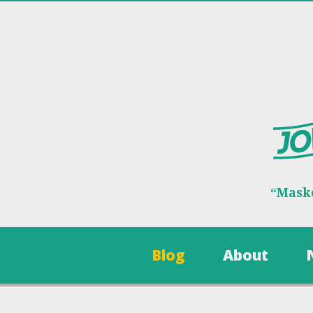
“Maske
Blog
About