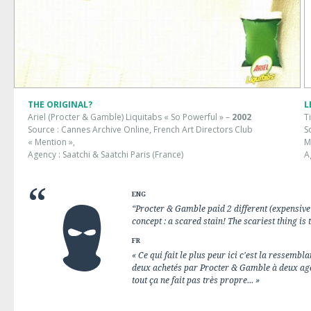
THE ORIGINAL?
L
Ariel (Procter & Gamble) Liquitabs « So Powerful » –
2002
T
Source : Cannes Archive Online, French Art Directors Club
S
« Mention »,
M
Agency : Saatchi & Saatchi Paris (France)
A
ENG
“Procter & Gamble paid 2 different (expensive
concept : a scared stain! The scariest thing is
FR
« Ce qui fait le plus peur ici c'est la ressemb
deux achetés par Procter & Gamble à deux age
tout ça ne fait pas très propre... »