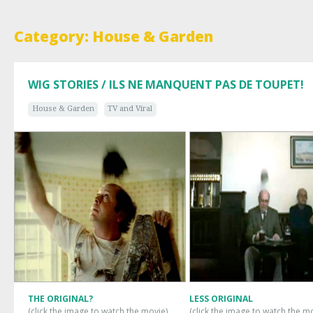
Category: House & Garden
WIG STORIES / ILS NE MANQUENT PAS DE TOUPET!
House & Garden
TV and Viral
THE ORIGINAL?
LESS ORIGINAL
(click the image to watch the movie)
(click the image to watch the m