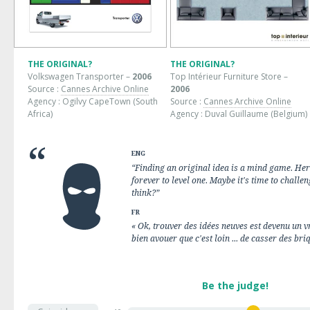
THE ORIGINAL?
THE ORIGINAL?
Volkswagen Transporter –
2006
Top Intérieur Furniture Store –
Source :
Cannes Archive Online
2006
Agency : Ogilvy CapeTown (South
Source :
Cannes Archive Online
Africa)
Agency : Duval Guillaume (Belgium)
ENG
“Finding an original idea is a mind game. Here 
forever to level one. Maybe it's time to challeng
think?”
FR
« Ok, trouver des idées neuves est devenu un vra
bien avouer que c'est loin ... de casser des bri
Be the judge!