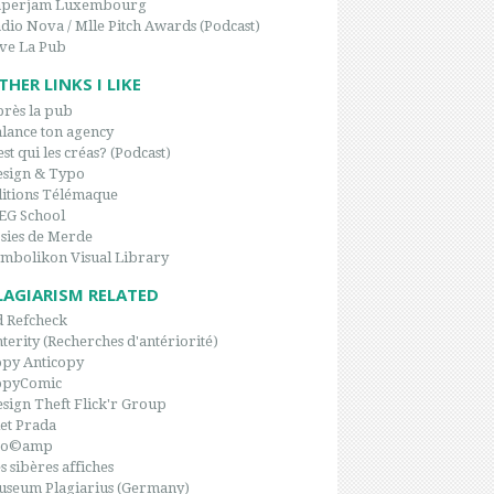
aperjam Luxembourg
dio Nova / Mlle Pitch Awards (Podcast)
ve La Pub
THER LINKS I LIKE
rès la pub
lance ton agency
est qui les créas? (Podcast)
sign & Typo
itions Télémaque
EG School
sies de Merde
mbolikon Visual Library
LAGIARISM RELATED
 Refcheck
terity (Recherches d'antériorité)
py Anticopy
opyComic
sign Theft Flick'r Group
et Prada
po©amp
s sibères affiches
seum Plagiarius (Germany)