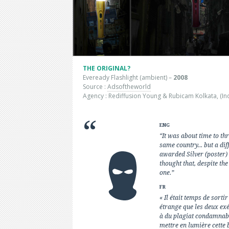
THE ORIGINAL?
Eveready Flashlight (ambient) –
2008
Source :
Adsoftheworld
Agency : Rediffusion Young & Rubicam Kolkata, (Ind
ENG
“It was about time to th
same country... but a di
awarded Silver (poster) a
thought that, despite the
one.”
FR
« Il était temps de sort
étrange que les deux exé
à du plagiat condamnable
mettre en lumière cette b