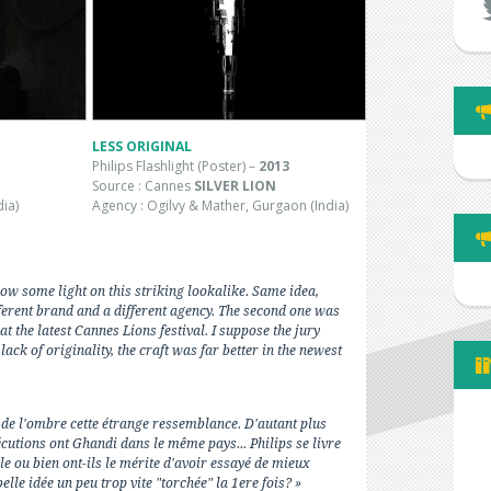
LESS ORIGINAL
Philips Flashlight (Poster) –
2013
Source : Cannes
SILVER LION
ia)
Agency : Ogilvy & Mather, Gurgaon (India)
row some light on this striking lookalike. Same idea,
fferent brand and a different agency. The second one was
t the latest Cannes Lions festival. I suppose the jury
 lack of originality, the craft was far better in the newest
ir de l'ombre cette étrange ressemblance. D'autant plus
cutions ont Ghandi dans le même pays... Philips se livre
 ou bien ont-ils le mérite d'avoir essayé de mieux
elle idée un peu trop vite "torchée" la 1ere fois? »