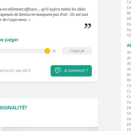
Le
Le
 est tellement efficace ... qu’il aspire même les idées
Mu
 japonais de Dentsu ne manquent pas d’air : ils ont tout
P
 de l'aspirateur. »
P
Su
Vi
he judge!
A
Copycat
38
A
A
A
Ar
A comment ?
0
ted on 01, mai 2013
Be
B
C
Co
C
Cr
RIGINALITÉ?
D
De
De
E
Fl