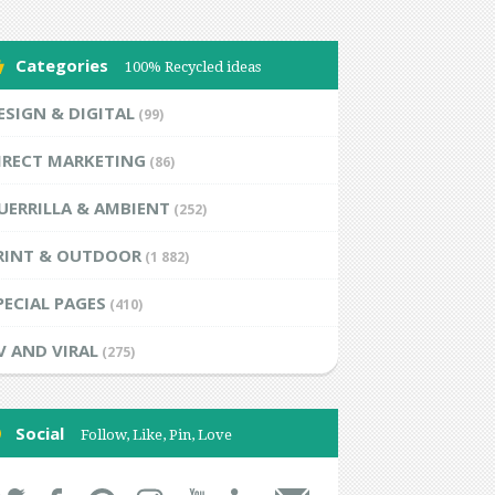
Categories
100% Recycled ideas
ESIGN & DIGITAL
(99)
IRECT MARKETING
(86)
UERRILLA & AMBIENT
(252)
RINT & OUTDOOR
(1 882)
PECIAL PAGES
(410)
V AND VIRAL
(275)
Social
Follow, Like, Pin, Love