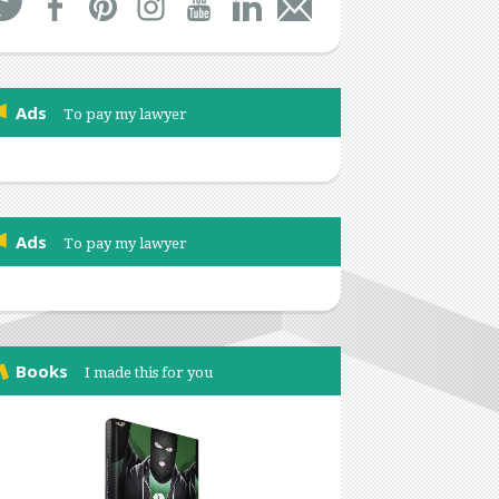
Ads
To pay my lawyer
Ads
To pay my lawyer
Books
I made this for you