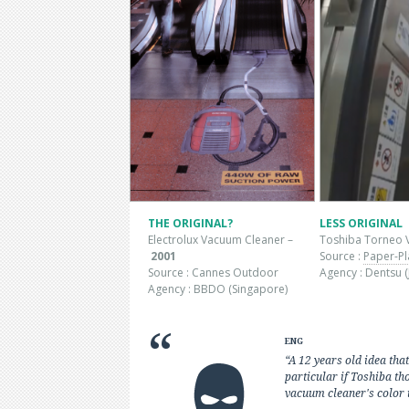
THE ORIGINAL?
LESS ORIGINAL
Electrolux Vacuum Cleaner –
Toshiba Torneo 
2001
Source :
Paper-P
Source : Cannes Outdoor
Agency : Dentsu (
Agency : BBDO (Singapore)
ENG
“A 12 years old idea that 
particular if Toshiba th
vacuum cleaner's color 