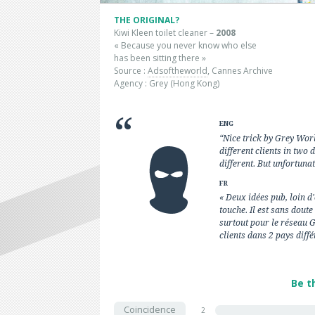
THE ORIGINAL?
Kiwi Kleen toilet cleaner –
2008
« Because you never know who else
has been sitting there »
Source :
Adsoftheworld
, Cannes Archive
Agency : Grey (Hong Kong)
ENG
“Nice trick by Grey Worl
different clients in two d
different. But unfortuna
FR
« Deux idées pub, loin d'
touche. Il est sans doute
surtout pour le réseau G
clients dans 2 pays diff
Be t
Coincidence
2