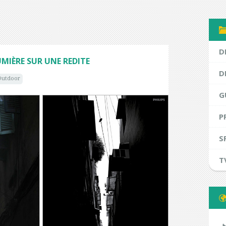
D
UMIÈRE SUR UNE REDITE
D
Outdoor
G
P
S
T