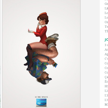
Gr
Li
L
Lu
On
Te
T
J
3 
A
Ap
C'
C
Co
Co
Ça
Éc
H
L'
L'
L'
Ml