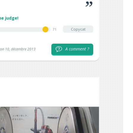
he judge!
Copycat
71
A comment ?
3
 on 10, décembre 2013