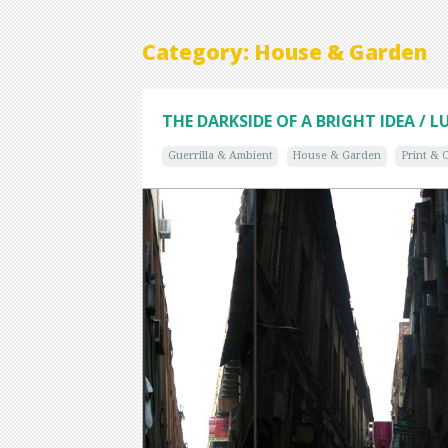
Category: House & Garden
THE DARKSIDE OF A BRIGHT IDEA / L
Guerrilla & Ambient
House & Garden
Print & 