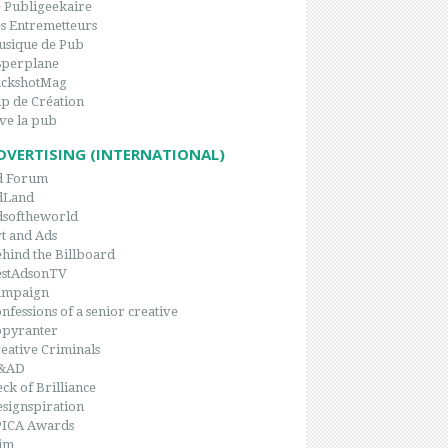
 Publigeekaire
s Entremetteurs
sique de Pub
8perplane
ackshotMag
p de Création
ve la pub
DVERTISING (INTERNATIONAL)
d Forum
dLand
dsoftheworld
t and Ads
hind the Billboard
estAdsonTV
ampaign
nfessions of a senior creative
opyranter
eative Criminals
&AD
ck of Brilliance
signspiration
PICA Awards
im