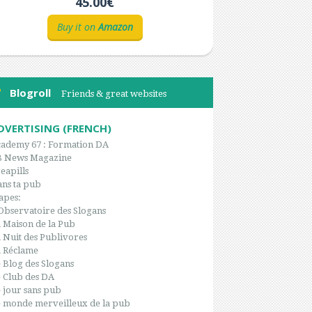
45.00€
Buy it on
Amazon
Blogroll
Friends & great websites
DVERTISING (FRENCH)
ademy 67 : Formation DA
B News Magazine
eapills
ns ta pub
apes:
Observatoire des Slogans
 Maison de la Pub
 Nuit des Publivores
 Réclame
 Blog des Slogans
 Club des DA
 jour sans pub
 monde merveilleux de la pub