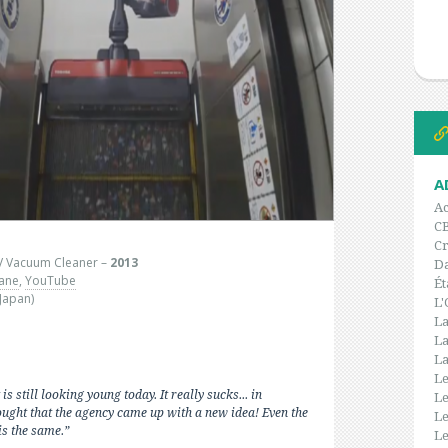
A
Ac
C
Cr
V Vacuum Cleaner –
2013
Da
lane
,
YouTube
Ét
Japan)
L'
La
La
La
Le
is still looking young today. It really sucks... in
Le
ought that the agency came up with a new idea! Even the
Le
is the same.”
Le