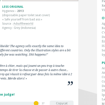
P
Ra
LESS ORIGINAL
Vi
Hygienex –
2013
(disposable paper toilet seat cover)
O
« Safe yourself from bad ass »
Source :
Adsoftheworld
Ap
Agency : Grey (Indonesia)
Ba
C'
De
Éd
IS
dwide! The agency sells exactly the same idea to
So
ifferent countries. Only the illustration styles are a bit
tely Joe was watching. Shit happens!”
Sy
P
être à chier, mais qui jouent un peu trop à touche-
Ad
 temps de tirer la chasse et de passer à autre chose...
An
rey qui réussit à refourguer deux fois la même idée à 2
Co
érents. Merde alors! »
C
De
Di
he judge!
I
Le
Copycat
37
Mu