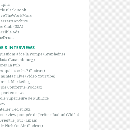
aphis
ttle Black Book
oveTheWorkMore
erzer’s Archive
e Club (USA)
rrible Ads
heDrum
OE'S INTERVIEWS
questions à joe la Pompe (Grapheine)
dada (Luxembourg)
rès La Pub
est qui les créas? (Podcast)
omInMag Live (Vidéo YouTube)
nseils Marketing
pie Conforme (Podcast)
 part en news
ole Supérieure de Publicité
yzy
Atelier Ted et Eux
interview pompée de Jérôme Rudoni (Vidéo)
Orient le Jour (Liban)
le Pitch On Air (Podcast)