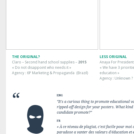
THE ORIGINAL?
LESS ORIGINAL
Claro – Second hand school supplies –
2015
Anaya For President
« Do not disappoint who needs it »
« We have 3 prioriti
Agency : 6P Marketing & Propaganda
(Brazil)
education »
Agency : Unknown ? 
ENG
“It's a curious thing to promote educational 
ripped-off design for your posters. What kind 
candidate promote?”
FR
« À ce niveau de plagiat, c'est facile pour moi 
paradoxe a vanter des valeurs d'éducation et 