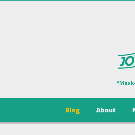
“Maske
Blog
About