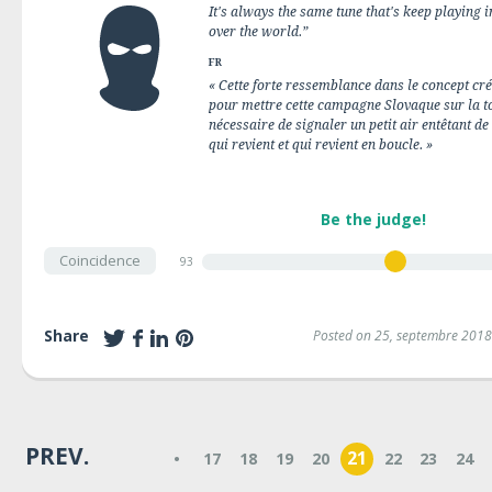
It's always the same tune that's keep playing i
over the world.”
FR
« Cette forte ressemblance dans le concept cré
pour mettre cette campagne Slovaque sur la to
nécessaire de signaler un petit air entêtant d
qui revient et qui revient en boucle. »
Be the judge!
Coincidence
93
Share
Posted on 25, septembre 2018
PREV.
21
•
17
18
19
20
22
23
24