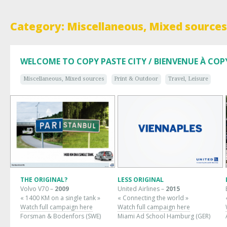
Category: Miscellaneous, Mixed sources
WELCOME TO COPY PASTE CITY / BIENVENUE À COP
Miscellaneous, Mixed sources
Print & Outdoor
Travel, Leisure
THE ORIGINAL?
LESS ORIGINAL
Volvo V70 –
2009
United Airlines –
2015
« 1400 KM on a single tank »
« Connecting the world »
Watch full campaign here
Watch full campaign here
Forsman & Bodenfors (SWE)
Miami Ad School Hamburg (GER)