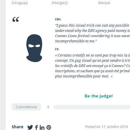
(Uruguay)
(Hungary)
(Kenya)
ENG
“I guess this visual trick can suit any possible
understand why the DPZ agency paid money to
Cannes Lions festival considering it was award
incomprehensible to me.”
FR
« Certains créatifs ne se sont pas trop mis la 
concept. Un gag visuel qu'on peut vendre à n
les créatifs de DPZ ont envoyé ça à Cannes? C
inscriptions, et sachant que ça avait été primé
plus incompréhensible pour moi. »
Be the judge!
Coincidence
8
Share
Posted on 17, octobre 2018