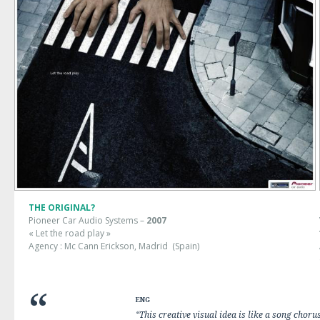
THE ORIGINAL?
Pioneer Car Audio Systems –
2007
« Let the road play »
Agency : Mc Cann Erickson, Madrid
(Spain)
ENG
“This creative visual idea is like a song chor