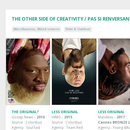
THE OTHER SIDE OF CREATIVITY / PAS SI RENVERSA
Miscellaneous, Mixed sources
Print & Outdoor
THE ORIGINAL?
LESS ORIGINAL
LESS ORIGINAL
Gossip News –
2010
HIMG –
2015
Mandevu –
2017
Source :
Coloribus
Source :
Coloribus
Cannes BRONZE 
Agency : Soul fast
Agency : Team Red
Agency : Young &R