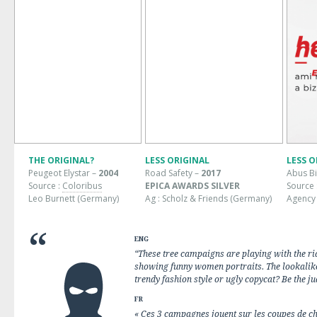
THE ORIGINAL?
LESS ORIGINAL
LESS O
Peugeot Elystar –
2004
Road Safety –
2017
Abus Bi
Source :
Coloribus
EPICA AWARDS SILVER
Source 
Leo Burnett (Germany)
Ag : Scholz & Friends (Germany)
Agency 
ENG
“These tree campaigns are playing with the rid
showing funny women portraits. The lookalike 
trendy fashion style or ugly copycat? Be the ju
FR
« Ces 3 campagnes jouent sur les coupes de ch