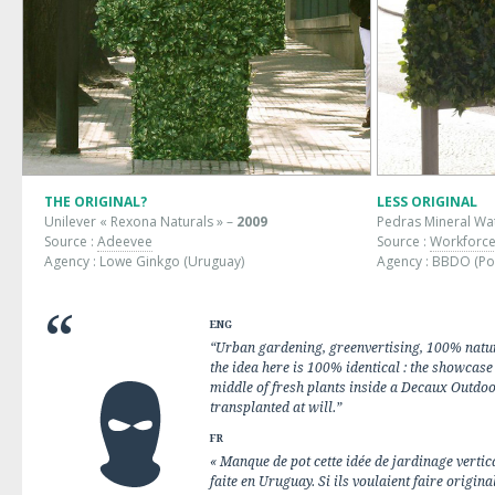
THE ORIGINAL?
LESS ORIGINAL
Unilever « Rexona Naturals » –
2009
Pedras Mineral Wat
Source :
Adeevee
Source :
Workforc
Agency : Lowe Ginkgo (Uruguay)
Agency : BBDO (Po
ENG
“Urban gardening, greenvertising, 100% natural
the idea here is 100% identical : the showcase 
middle of fresh plants inside a Decaux Outdoo
transplanted at will.”
FR
« Manque de pot cette idée de jardinage verti
faite en Uruguay. Si ils voulaient faire origina