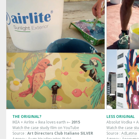
THE ORIGINAL?
LESS ORIGINAL
IKEA + Airlite « Ikea loves earth »–
2015
Absolut Vodka + Air
Watch the case study film on YouTube
Watch the case st
Source :
Art Directors Club Italiano SILVER
Source :
AdLatina
Agency : Auge Headquarter (Italy)
Agency : Anonymou