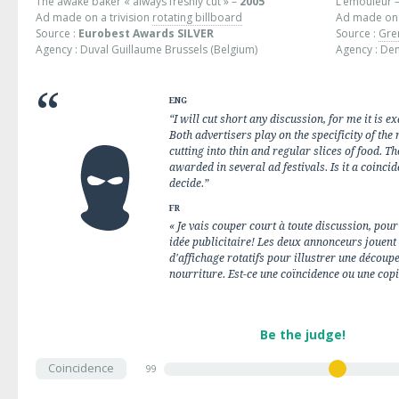
The awake baker « always freshly cut » –
2005
L’émouleur –
Ad made on a trivision
rotating billboard
Ad made on 
Source :
Eurobest Awards SILVER
Source :
Gre
Agency : Duval Guillaume Brussels (Belgium)
Agency : De
ENG
“I will cut short any discussion, for me it is e
Both advertisers play on the specificity of the 
cutting into thin and regular slices of food. T
awarded in several ad festivals. Is it a coincid
decide.”
FR
« Je vais couper court à toute discussion, po
idée publicitaire! Les deux annonceurs jouent 
d'affichage rotatifs pour illustrer une découpe
nourriture. Est-ce une coïncidence ou une copi
Be the judge!
Coincidence
99