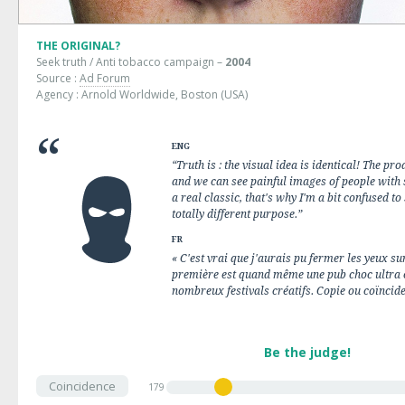
THE ORIGINAL?
Seek truth / Anti tobacco campaign –
2004
Source :
Ad Forum
Agency : Arnold Worldwide, Boston (USA)
ENG
“Truth is : the visual idea is identical! The pro
and we can see painful images of people with st
a real classic, that's why I'm a bit confused to 
totally different purpose.”
FR
« C'est vrai que j'aurais pu fermer les yeux su
première est quand même une pub choc ultra 
nombreux festivals créatifs. Copie ou coïncide
Be the judge!
Coincidence
179