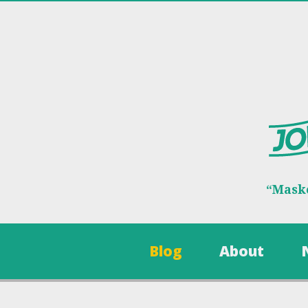
“Maske
Blog
About