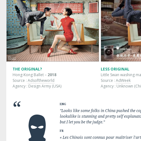
THE ORIGINAL?
LESS ORIGINAL
Hong-Kong Ballet –
2018
Little Swan washing ma
Source :
Adsoftheworld
Source :
AdWeek
Agency : Design Army (USA)
Agency : Unknown (Chi
ENG
“Looks like some folks in China pushed the cop
lookalike is stunning and pretty self explanato
but I let you be the judge.”
FR
« Les Chinois sont connus pour maîtriser l'art 