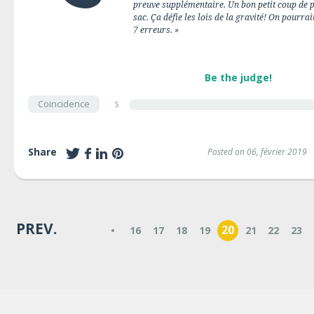
preuve supplémentaire. Un bon petit coup de ph
sac. Ça défie les lois de la gravité! On pourra
7 erreurs. »
Be the judge!
Coincidence
5
Share
Posted on 06, février 2019
PREV.
20
•
16
17
18
19
21
22
23