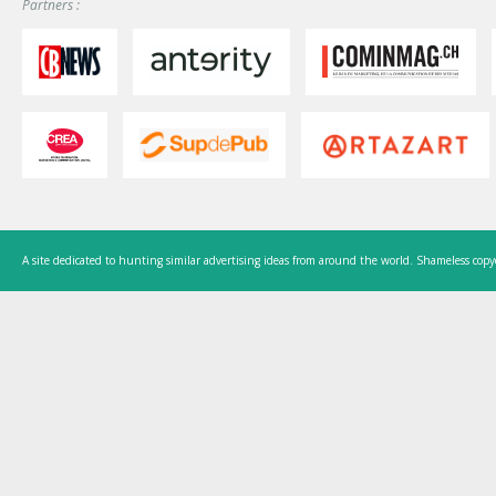
Partners :
A site dedicated to hunting similar advertising ideas from around the world. Shameless copy