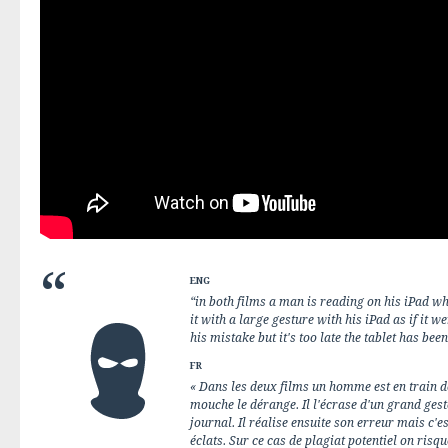
ENG
“in both films a man is reading on his iPad wh
it with a large gesture with his iPad as if it 
his mistake but it's too late the tablet has bee
FR
« Dans les deux films un homme est en train d
mouche le dérange. Il l'écrase d'un grand gest
journal. Il réalise ensuite son erreur mais c'est
éclats. Sur ce cas de plagiat potentiel on risq