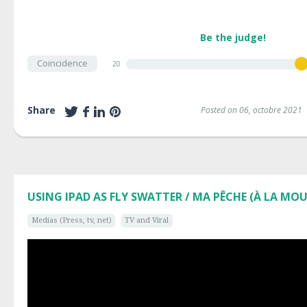
Be the judge!
Coincidence
20
Share
Posted on 06, octobre 2021
USING IPAD AS FLY SWATTER / MA PÊCHE (À LA MO
Medias (Press, tv, net)
TV and Viral