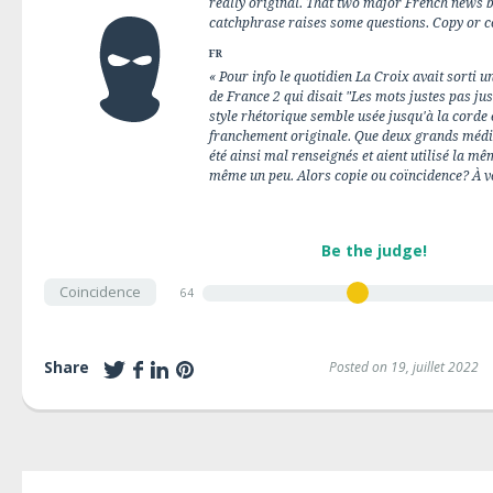
really original. That two major French news
catchphrase raises some questions. Copy or c
FR
« Pour info le quotidien La Croix avait sorti u
de France 2 qui disait "Les mots justes pas jus
style rhétorique semble usée jusqu'à la corde et 
franchement originale. Que deux grands média
été ainsi mal renseignés et aient utilisé la 
même un peu. Alors copie ou coïncidence? À vo
Be the judge!
Coincidence
64
Share
Posted on 19, juillet 2022