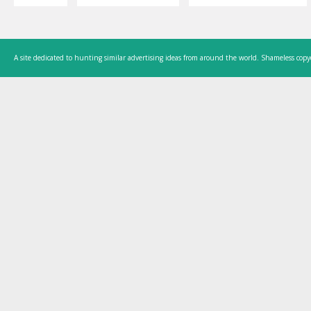
A site dedicated to hunting similar advertising ideas from around the world. Shameless copy