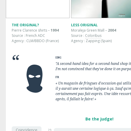
THE ORIGINAL?
LESS ORIGINAL
Pierre Clarence shirts
–
1994
Moraleja Green
Mall
–
2004
Source : French ADC
Source :
Coloribus
Agency :
CLM/BBDO
(France)
Agency :
Zapping (Spain)
ENG
“A second-hand idea for a second-hand shop it
I'm not convinced that they've done it on purpo
FR
« Un magasin de fringues d'occasion qui utilis
il y aurait une certaine logique à ça. Sauf qu'e
certainement pas fait exprès. Une idée ressort
après, il fallait le faire! »
Be the judge!
Coincidence
23