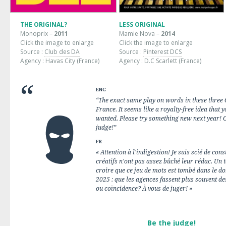
THE ORIGINAL?
LESS ORIGINAL
Monoprix –
2011
Mamie Nova –
2014
Click the image to enlarge
Click the image to enlarge
Source :
Club des DA
Source :
Pinterest DCS
Agency : Havas City (France)
Agency : D.C Scarlett (France)
ENG
“The exact same play on words in these three 
France. It seems like a royalty-free idea that
wanted. Please try something new next year! 
judge!”
FR
« Attention à l'indigestion! Je suis scié de cons
créatifs n'ont pas assez bûché leur rédac. Un t
croire que ce jeu de mots est tombé dans le 
2025 : que les agences fassent plus souvent de
ou coïncidence? À vous de juger! »
Be the judge!