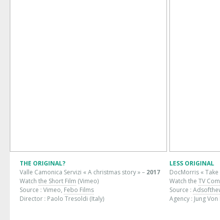
THE ORIGINAL?
LESS ORIGINAL
Valle Camonica Servizi « A christmas story » –
2017
DocMorris « Take 
Watch
the Short Film
(Vimeo)
Watch the
TV Com
Source : Vimeo,
Febo Films
Source :
Adsofthe
Director : Paolo Tresoldi (Italy)
Agency : Jung Von