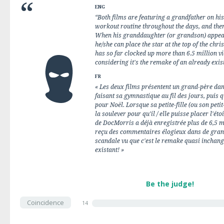
ENG
“Both films are featuring a grandfather on his 
workout routine throughout the days, and then
When his granddaughter (or grandson) appears,
he/she can place the star at the top of the ch
has so far clocked up more than 6.5 million
considering it's the remake of an already exis
FR
« Les deux films présentent un grand-père dan
faisant sa gymnastique au fil des jours, puis q
pour Noël. Lorsque sa petite-fille (ou son petit-
la soulever pour qu'il / elle puisse placer l'é
de DocMorris a déjà enregistrée plus de 6,5 m
reçu des commentaires élogieux dans de gran
scandale vu que c'est le remake quasi inchangé
existant! »
Be the judge!
Coincidence
14