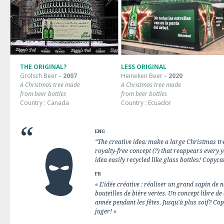
THE ORIGINAL?
LESS ORIGINAL
Grolsch Beer –
2007
Heineken Beer –
2020
A Christmas tree made
A Christmas tree made
from beer bottles
from beer bottles
Country : Canada
Country : Ecuador
ENG
“The creative idea: make a large Christmas tre
royalty-free concept (?) that reappears every y
idea easily recycled like glass bottles! Copyca
FR
« L'idée créative : réaliser un grand sapin de
bouteilles de bière vertes. Un concept libre de
année pendant les fêtes. Jusqu'à plus soif? Co
juger! »