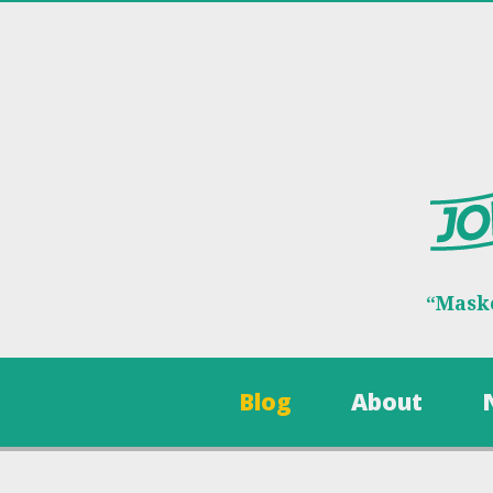
“Maske
Blog
About