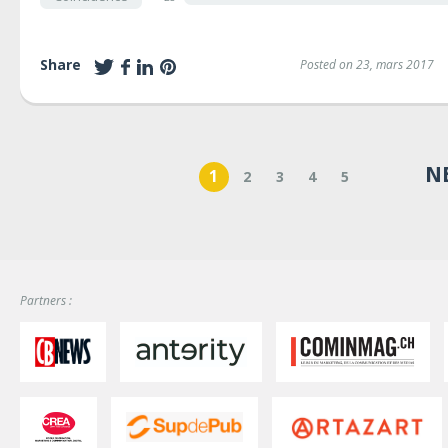
Share
Posted on 23, mars 2017
N
1
2
3
4
5
Partners :