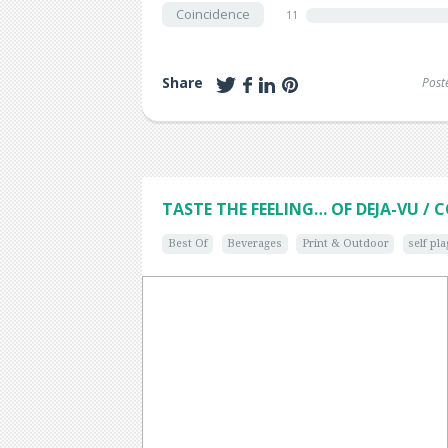
Coincidence
11
Share
Post
TASTE THE FEELING… OF DEJA-VU / 
Best Of
Beverages
Print & Outdoor
self pl