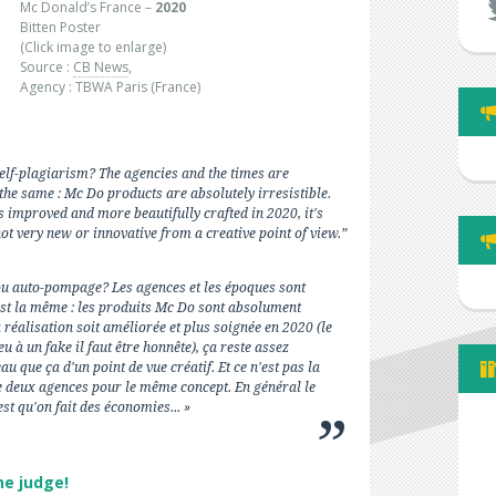
Mc Donald’s France –
2020
Bitten Poster
(Click image to enlarge)
Source :
CB News
,
Agency : TBWA Paris (France)
elf-plagiarism? The agencies and the times are
s the same : Mc Do products are absolutely irresistible.
 improved and more beautifully crafted in 2020, it's
not very new or innovative from a creative point of view.”
u auto-pompage? Les agences et les époques sont
 est la même : les produits Mc Do sont absolument
a réalisation soit améliorée et plus soignée en 2020 (le
 à un fake il faut être honnête), ça reste assez
au que ça d'un point de vue créatif. Et ce n'est pas la
e deux agences pour le même concept. En général le
st qu'on fait des économies... »
he judge!