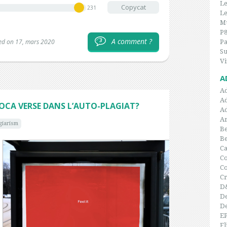
Le
Copycat
231
Le
Mu
P
A comment ?
3
ed on 17, mars 2020
P
Su
Vi
A
A
A
COCA VERSE DANS L’AUTO-PLAGIAT?
A
Ar
agiarism
Be
B
C
Co
C
Cr
D
De
De
E
Fl