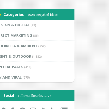
Categories
100% Recycled ideas
ESIGN & DIGITAL
(99)
IRECT MARKETING
(86)
UERRILLA & AMBIENT
(252)
RINT & OUTDOOR
(1 882)
PECIAL PAGES
(410)
V AND VIRAL
(275)
Social
Follow, Like, Pin, Love