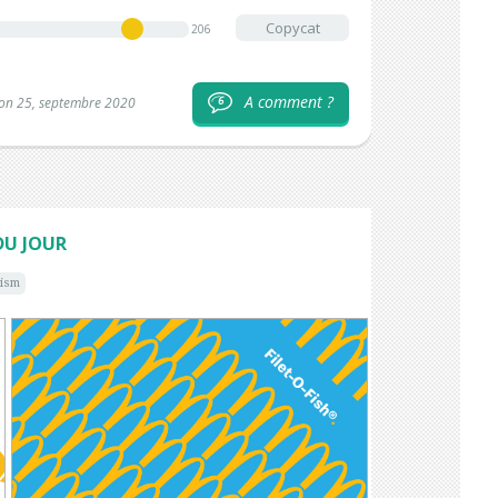
Copycat
206
A comment ?
6
on 25, septembre 2020
DU JOUR
rism