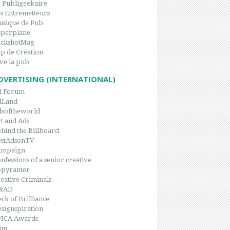
 Publigeekaire
s Entremetteurs
sique de Pub
8perplane
ackshotMag
p de Création
ve la pub
DVERTISING (INTERNATIONAL)
d Forum
dLand
dsoftheworld
t and Ads
hind the Billboard
estAdsonTV
ampaign
nfessions of a senior creative
opyranter
eative Criminals
&AD
ck of Brilliance
signspiration
PICA Awards
im