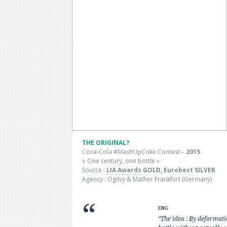
THE ORIGINAL?
Coca-Cola #MashUpCoke Contest –
2015
« One century, one bottle »
Source :
LIA Awards
G
OLD, Eurobest SILVER
Agency : Ogilvy & Mather Frankfurt (Germany)
ENG
“The idea : By deformati