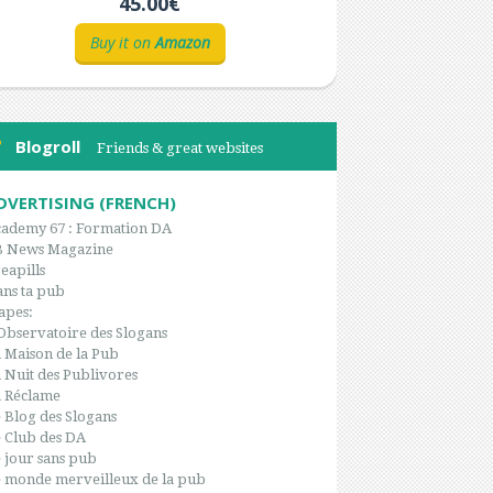
45.00€
Buy it on
Amazon
Blogroll
Friends & great websites
DVERTISING (FRENCH)
ademy 67 : Formation DA
B News Magazine
eapills
ns ta pub
apes:
Observatoire des Slogans
 Maison de la Pub
 Nuit des Publivores
 Réclame
 Blog des Slogans
 Club des DA
 jour sans pub
 monde merveilleux de la pub