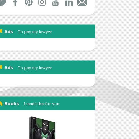
Ads
To pay my lawyer
Ads
To pay my lawyer
Books
I made this for you