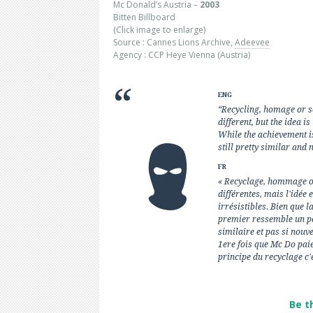
Mc Donald’s Austria –
2003
Bitten Billboard
(Click image to enlarge)
Source : Cannes Lions Archive,
Adeevee
Agency : CCP Heye Vienna (Austria)
ENG
“Recycling, homage or s
different, but the idea i
While the achievement is
still pretty similar and 
FR
« Recyclage, hommage o
différentes, mais l'idée
irrésistibles. Bien que l
premier ressemble un peu
similaire et pas si nouve
1ere fois que Mc Do pai
principe du recyclage c'e
Be t