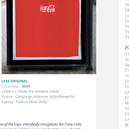
Gr
Li
L
Lu
On
Te
T
J
3 
A
Ap
C'
C
LESS ORIGINAL
Co
Coca-Cola –
2020
Co
« Feel it » / Make the invisible visible
Ça
Source :
Campaign
,
Adeevee,
Adsoftheworld
Éc
Agency : Publicis Milan (Italy)
H
L'
L'
L'
on of the logo, everybody recognizes the Coca-Cola
Ml