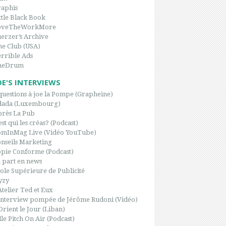
aphis
ttle Black Book
oveTheWorkMore
erzer’s Archive
e Club (USA)
rrible Ads
heDrum
OE'S INTERVIEWS
questions à joe la Pompe (Grapheine)
dada (Luxembourg)
rès La Pub
est qui les créas? (Podcast)
omInMag Live (Vidéo YouTube)
nseils Marketing
pie Conforme (Podcast)
 part en news
ole Supérieure de Publicité
yzy
Atelier Ted et Eux
interview pompée de Jérôme Rudoni (Vidéo)
Orient le Jour (Liban)
le Pitch On Air (Podcast)