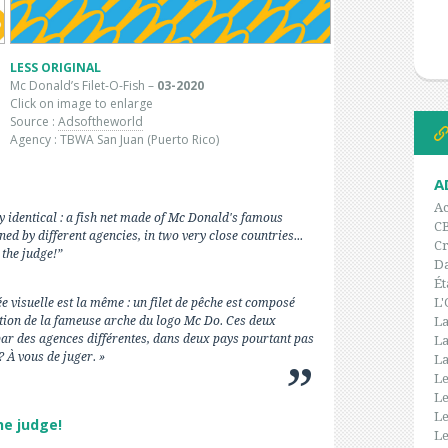
LESS ORIGINAL
Mc Donald’s Filet-O-Fish –
03-2020
Click on image to enlarge
Source :
Adsoftheworld
Agency : TBWA San Juan (Puerto Rico)
A
Ac
lly identical : a fish net made of Mc Donald's famous
C
ed by different agencies, in two very close countries...
Cr
the judge!”
Da
Ét
L'
ée visuelle est la même : un filet de pêche est composé
tion de la fameuse arche du logo Mc Do. Ces deux
La
par des agences différentes, dans deux pays pourtant pas
La
? À vous de juger. »
La
Le
Le
Le
he judge!
Le