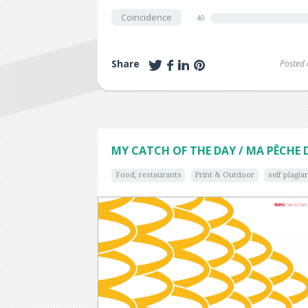
Coincidence
40
Share
Posted 
MY CATCH OF THE DAY / MA PÊCHE 
Food, restaurants
Print & Outdoor
self plagia