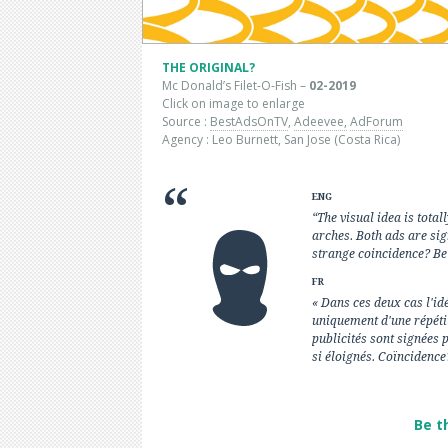
THE ORIGINAL?
Mc Donald’s Filet-O-Fish –
02-2019
Click on image to enlarge
Source :
BestAdsOnTV
,
Adeevee,
AdForum
Agency : Leo Burnett, San Jose (Costa Rica)
ENG
“The visual idea is tota
arches. Both ads are sign
strange coincidence? Be 
FR
« Dans ces deux cas l'id
uniquement d'une répéti
publicités sont signées 
si éloignés. Coïncidence
Be t