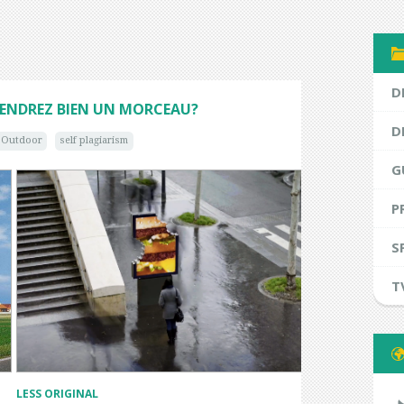
D
RENDREZ BIEN UN MORCEAU?
D
& Outdoor
self plagiarism
G
P
S
T
LESS ORIGINAL