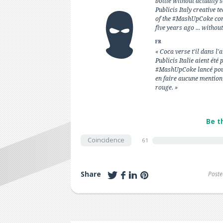
bottle without actually s
Publicis Italy creative 
of the #MashUpCoke com
five years ago ... withou
FR
« Coca verse t'il dans l'
Publicis Italie aient été
#MashUpCoke lancé pour 
en faire aucune mention
rouge. »
Be t
Coincidence
61
Share
Poste