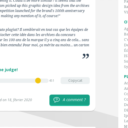
eeing it. Could it be more similar? it seems that the
P
team picked up this graphic design idea from the archives
Ra
petition launched for the brand's 100th anniversary
Vi
t making any mention of it, of course!”
O
Ap
auto plagiat? Il semblerait en tout cas que les équipes de
Ba
 piocher cette idée dans les archives du concours
C'
les 100 ans de la marque il y a cinq ans de cela... sans
De
 bien entendu! Pour moi, ça mérite au moins... un carton
Éd
IS
So
Sy
he judge!
P
Copycat
451
Ad
An
Co
A comment ?
C
3
d on 18, février 2020
De
Di
I
Le
Mu