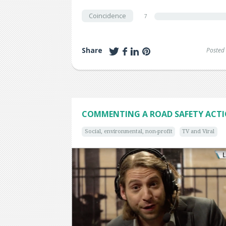
Coincidence
7
Share
Posted
COMMENTING A ROAD SAFETY ACTION
Social, environmental, non-profit
TV and Viral