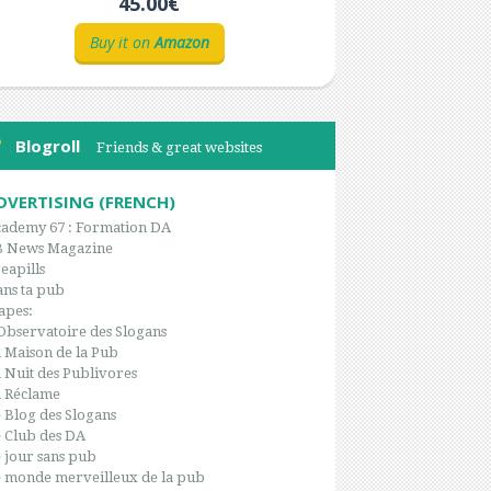
45.00€
Buy it on
Amazon
Blogroll
Friends & great websites
DVERTISING (FRENCH)
ademy 67 : Formation DA
B News Magazine
eapills
ns ta pub
apes:
Observatoire des Slogans
 Maison de la Pub
 Nuit des Publivores
 Réclame
 Blog des Slogans
 Club des DA
 jour sans pub
 monde merveilleux de la pub