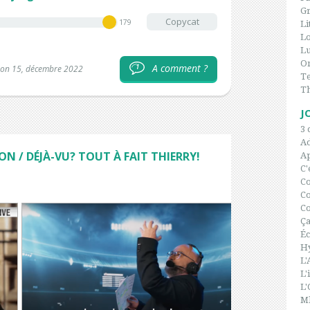
Gr
Copycat
179
Li
L
Lu
On
A comment ?
1
 on 15, décembre 2022
Te
T
J
3 
A
 / DÉJÀ-VU? TOUT À FAIT THIERRY!
Ap
C'
C
Co
Co
Ça
Éc
H
L'
L'
L'
Ml