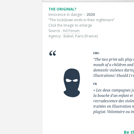
THE ORIGINAL?
Innocence in danger –
2020
“The lockdown ends in their nightmare”
Click the image to enlarge
Source :
Ad Forum
Agency : Babel, Paris (France)
ENG
“The two print ads play 
mouth of a children and
domestic violence durin
illustrations! Should I r
FR
« Les deux campagnes jou
la bouche d'un enfant et
recrudescence des viole
traitées en illustration 
plagiat. Volontaire ou i
Be t