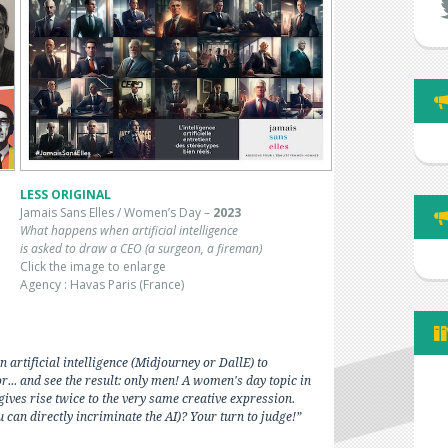
LESS ORIGINAL
Jamais Sans Elles / Women’s Day –
2023
What happens when artificial
intelligence
is asked to draw a CEO (a surgeon, a fireman)
Click the image to enlarge
Agency : Havas Paris (France)
n artificial intelligence (Midjourney or DallE) to
r... and see the result: only men! A women's day topic in
 gives rise twice to the very same creative expression.
 can directly incriminate the AI)? Your turn to judge!”