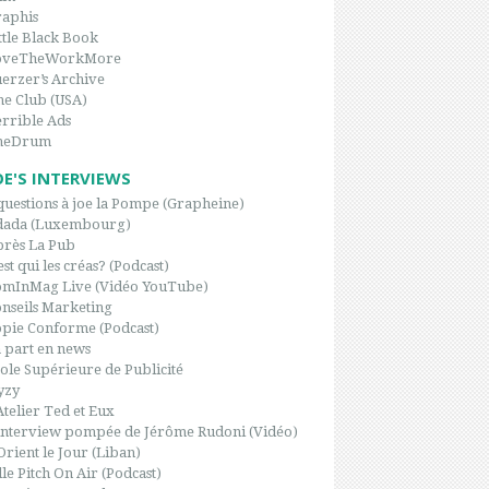
aphis
ttle Black Book
oveTheWorkMore
erzer’s Archive
e Club (USA)
rrible Ads
heDrum
OE'S INTERVIEWS
questions à joe la Pompe (Grapheine)
dada (Luxembourg)
rès La Pub
est qui les créas? (Podcast)
omInMag Live (Vidéo YouTube)
nseils Marketing
pie Conforme (Podcast)
 part en news
ole Supérieure de Publicité
yzy
Atelier Ted et Eux
interview pompée de Jérôme Rudoni (Vidéo)
Orient le Jour (Liban)
le Pitch On Air (Podcast)