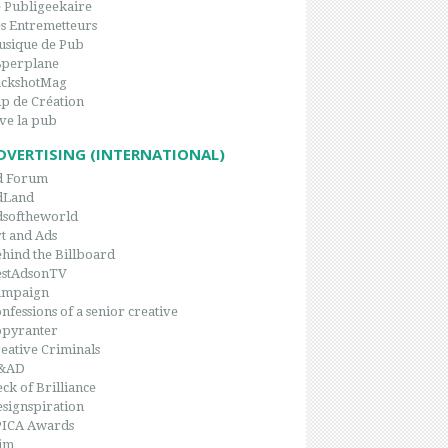
 Publigeekaire
s Entremetteurs
sique de Pub
8perplane
ackshotMag
p de Création
ve la pub
DVERTISING (INTERNATIONAL)
d Forum
dLand
dsoftheworld
t and Ads
hind the Billboard
estAdsonTV
ampaign
nfessions of a senior creative
opyranter
eative Criminals
&AD
ck of Brilliance
signspiration
PICA Awards
im