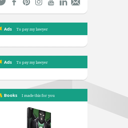
Ads
To pay my lawyer
Ads
To pay my lawyer
Books
I made this for you