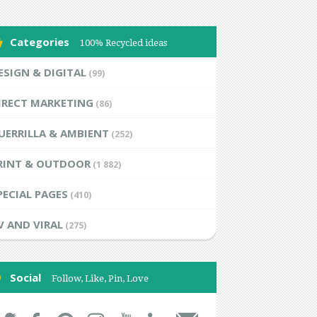
Categories
100% Recycled ideas
ESIGN & DIGITAL
(99)
IRECT MARKETING
(86)
UERRILLA & AMBIENT
(252)
RINT & OUTDOOR
(1 882)
PECIAL PAGES
(410)
V AND VIRAL
(275)
Social
Follow, Like, Pin, Love