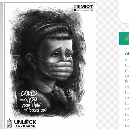
A
Ac
C
Cr
Da
Ét
L'
La
La
La
Le
Le
Le
Le