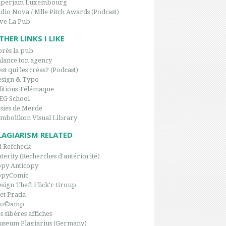
aperjam Luxembourg
dio Nova / Mlle Pitch Awards (Podcast)
ve La Pub
THER LINKS I LIKE
rès la pub
lance ton agency
est qui les créas? (Podcast)
sign & Typo
itions Télémaque
EG School
sies de Merde
mbolikon Visual Library
LAGIARISM RELATED
 Refcheck
terity (Recherches d'antériorité)
py Anticopy
opyComic
sign Theft Flick'r Group
et Prada
po©amp
s sibères affiches
seum Plagiarius (Germany)