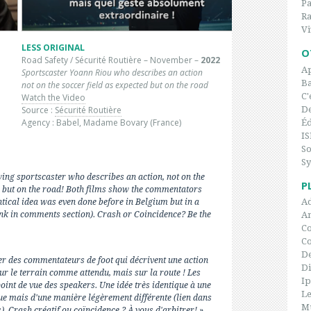
P
Ra
Vi
LESS ORIGINAL
O
Road Safety / Sécurité Routière – November –
2022
Ap
Sportscaster Yoann Riou who describes an action
Ba
not on the soccer field as expected but on the road
C'
Watch the Video
Source :
Sécurité Routière
De
Agency : Babel, Madame Bovary (France)
Éd
IS
So
Sy
wing sportscaster who describes an action, not on the
P
d, but on the road! Both films show the commentators
Ad
entical idea was even done before in Belgium but in a
link in comments section). Crash or Coincidence? Be the
An
Co
C
De
rer des commentateurs de foot qui décrivent une action
Di
ur le terrain comme attendu, mais sur la route ! Les
I
oint de vue des speakers. Une idée très identique à une
Le
ue mais d'une manière légèrement différente (lien dans
Mu
. Crash créatif ou coïncidence ? À vous d'arbitrer! »