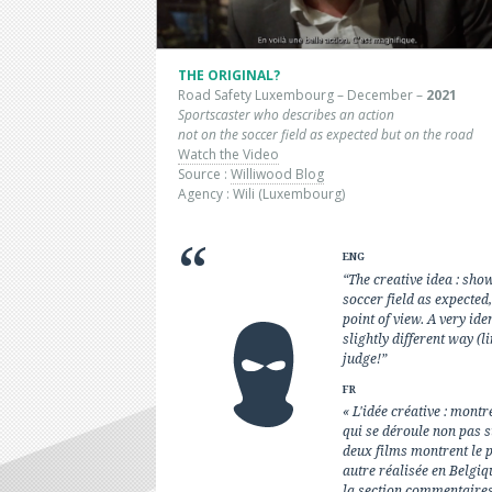
THE ORIGINAL?
Road Safety Luxembourg – December –
2021
Sportscaster who describes an action
not on the soccer field as expected but on the road
Watch the Video
Source :
Williwood Blog
Agency : Wili (Luxembourg)
ENG
“The creative idea : sho
soccer field as expecte
point of view. A very id
slightly different way (
judge!”
FR
« L'idée créative : mont
qui se déroule non pas s
deux films montrent le p
autre réalisée en Belgiq
la section commentaires)