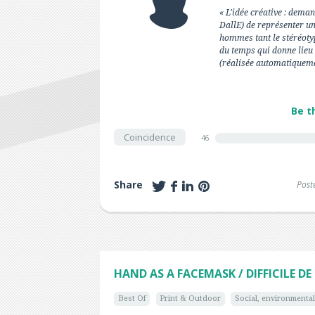
« L'idée créative : deman
DallE) de représenter un 
hommes tant le stéréotyp
du temps qui donne lieu
(réalisée automatiqueme
Be t
Coincidence
46
Share
Post
HAND AS A FACEMASK / DIFFICILE 
Best Of
Print & Outdoor
Social, environmental