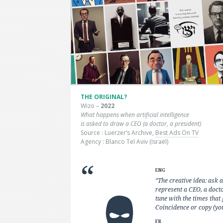
THE ORIGINAL?
Wizo –
2022
What happens when artificial
intelligence
is asked to draw a CEO (a doctor, a president)
Source : Luerzer’s Archive,
Best Ads On TV
Agency : Blanco Tel Aviv (Israël)
ENG
“The creative idea: ask a
represent a CEO, a docto
tune with the times that
Coincidence or copy (you
FR