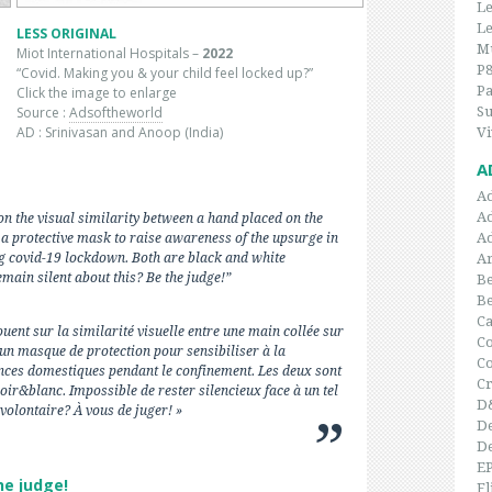
Le
Le
LESS ORIGINAL
Mu
Miot International Hospitals –
2022
P
“Covid. Making you & your child feel locked up?”
P
Click the image to enlarge
Su
Source :
Adsoftheworld
AD : Srinivasan and Anoop (India)
Vi
A
A
A
on the visual similarity between a hand placed on the
A
 a protective mask to raise awareness of the upsurge in
Ar
g covid-19 lockdown. Both are black and white
emain silent about this? Be the judge!”
Be
B
C
ent sur la similarité visuelle entre une main collée sur
Co
 un masque de protection pour sensibiliser à la
C
nces domestiques pendant le confinement. Les deux sont
Cr
noir&blanc. Impossible de rester silencieux face à un tel
D
nvolontaire? À vous de juger! »
De
De
E
he judge!
Fl