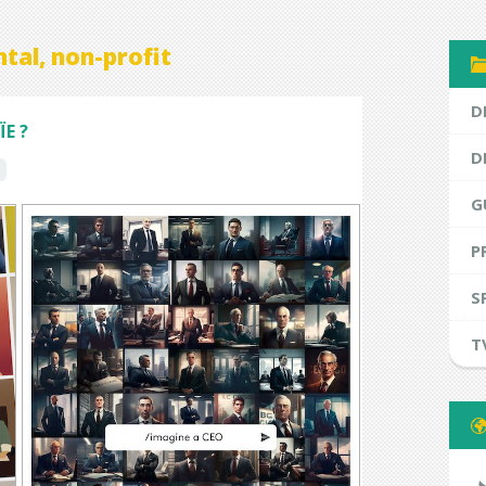
tal, non-profit
D
ÏE ?
D
G
P
S
T