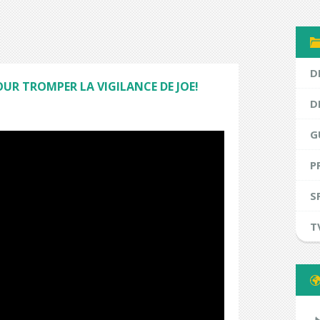
D
OUR TROMPER LA VIGILANCE DE JOE!
D
G
P
S
T