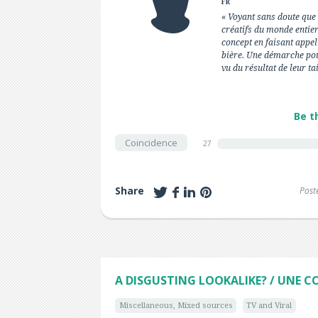
FR
« Voyant sans doute que
créatifs du monde entier,
concept en faisant appe
bière. Une démarche pour
vu du résultat de leur t
Be t
Coincidence
27
Share
Post
A DISGUSTING LOOKALIKE? / UNE CO
Miscellaneous, Mixed sources
TV and Viral