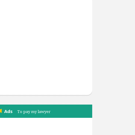
Ads
To pay my lawyer