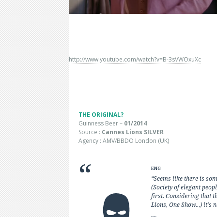
http://www.youtube.com/watch?v=B-3sVWOxuXc
THE ORIGINAL?
Guinness Beer –
01/2014
Source :
Cannes Lions SILVER
Agency : AMV/BBDO London (UK)
ENG
“Seems like there is s
(Society of elegant peopl
first. Considering that
Lions, One Show...) it's 