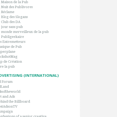
 Maison de la Pub
 Nuit des Publivores
 Réclame
 Blog des Slogans
 Club des DA
 jour sans pub
 monde merveilleux de la pub
 Publigeekaire
s Entremetteurs
sique de Pub
8perplane
ackshotMag
p de Création
ve la pub
DVERTISING (INTERNATIONAL)
d Forum
dLand
dsoftheworld
t and Ads
hind the Billboard
estAdsonTV
ampaign
nfessions of a senior creative