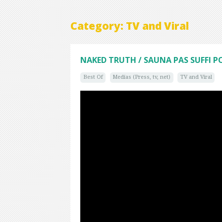
Category: TV and Viral
NAKED TRUTH / SAUNA PAS SUFFI P
Best Of
Medias (Press, tv, net)
TV and Viral