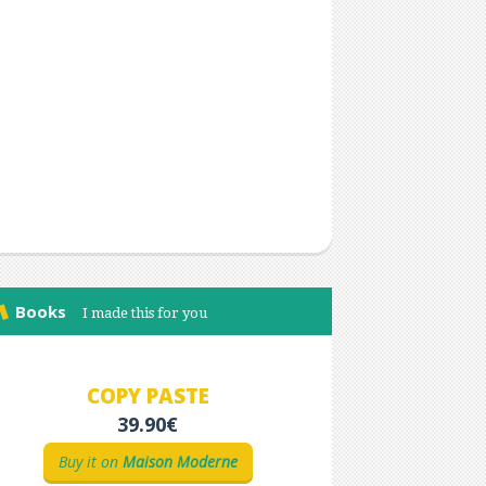
Books
I made this for you
COPY PASTE
39.90€
Buy it on
Maison Moderne