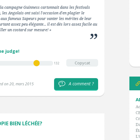
 la campagne Guinness cartonnait dans les festivals
 les Angolais ont saisi l'occasion d'en plagier le
l aux fameux Sapeurs pour vanter les mérites de leur
tant assez peu élégante... il est dès lors assez facile au
ailler un costard sur mesure! »
he judge!
Copycat
132
A comment ?
1
ed on 20, mars 2015
A
Ac
C
Cr
PIE BIEN LÉCHÉE?
Da
Ét
L'