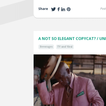
Share
Post
A NOT SO ELEGANT COPYCAT? / UNE
Beverages
TV and Viral