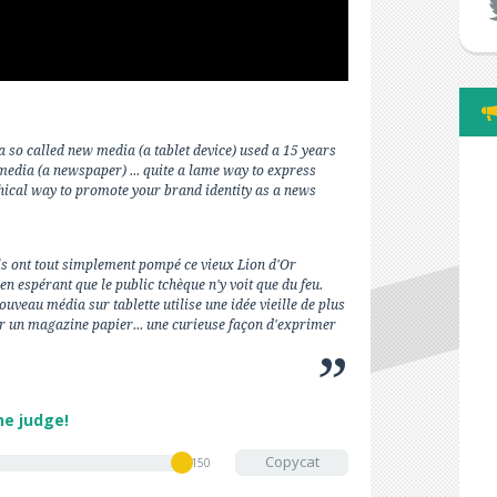
 a so called new media (a tablet device) used a 15 years
media (a newspaper) ... quite a lame way to express
thical way to promote your brand identity as a news
'ils ont tout simplement pompé ce vieux Lion d'Or
en espérant que le public tchèque n'y voit que du feu.
uveau média sur tablette utilise une idée vieille de plus
ar un magazine papier... une curieuse façon d'exprimer
he judge!
Copycat
150