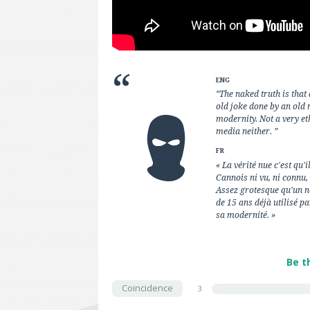
ENG
“The naked truth is that
old joke done by an old 
modernity. Not a very e
media neither. ”
FR
« La vérité nue c'est qu
Cannois ni vu, ni connu, 
Assez grotesque qu'un no
de 15 ans déjà utilisé p
sa modernité. »
Be t
Coincidence
3