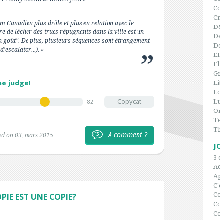
C
Cr
lm Canadien plus drôle et plus en relation avec le
D
ire de lécher des trucs répugnants dans la ville est un
De
n goût". De plus, plusieurs séquences sont étrangement
De
d'escalator...). »
E
Fl
Gr
he judge!
Li
L
Copycat
Lu
82
On
Te
T
A comment ?
5
ed on 03, mars 2015
J
3 
A
Ap
C'
C
PIE EST UNE COPIE?
Co
Co