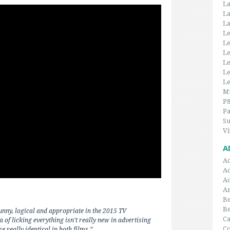
La
La
La
Le
Le
Le
Le
Le
Le
Mu
P
P
Su
Vi
A
A
A
A
Ar
Be
B
 funny, logical and appropriate in the 2015 TV
C
 of licking everything isn't really new in advertising
Co
e really identical in both films.”