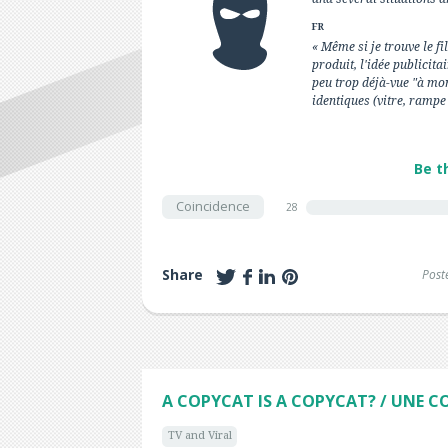
FR
« Même si je trouve le fi
produit, l'idée publicita
peu trop déjà-vue "à mo
identiques (vitre, rampe 
Be t
Coincidence
28
Share
Post
A COPYCAT IS A COPYCAT? / UNE CO
TV and Viral