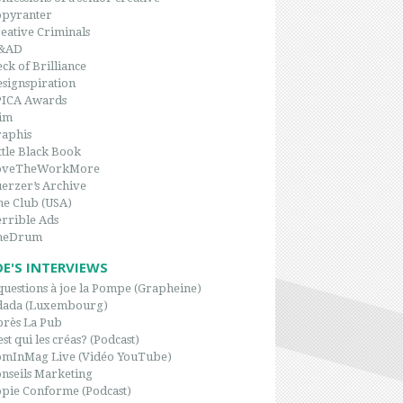
opyranter
eative Criminals
&AD
ck of Brilliance
signspiration
PICA Awards
im
aphis
ttle Black Book
oveTheWorkMore
erzer’s Archive
e Club (USA)
rrible Ads
heDrum
OE'S INTERVIEWS
questions à joe la Pompe (Grapheine)
dada (Luxembourg)
rès La Pub
est qui les créas? (Podcast)
omInMag Live (Vidéo YouTube)
nseils Marketing
pie Conforme (Podcast)