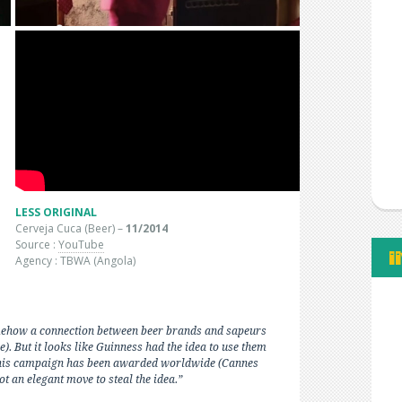
LESS ORIGINAL
Cerveja Cuca (Beer) –
11
/2014
Source :
YouTube
Agency : TBWA (Angola)
omehow a connection between beer brands and sapeurs
e). But it looks like Guinness had the idea to use them
 this campaign has been awarded worldwide (Cannes
not an elegant move to steal the idea.”