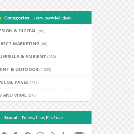
Categories
100% Recycled ideas
ESIGN & DIGITAL
(99)
IRECT MARKETING
(86)
UERRILLA & AMBIENT
(252)
RINT & OUTDOOR
(1 882)
PECIAL PAGES
(410)
V AND VIRAL
(275)
Social
Follow, Like, Pin, Love