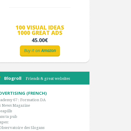
100 VISUAL IDEAS
1000 GREAT ADS
45.00€
Buy it on
Amazon
Blogroll
Friends & great websites
DVERTISING (FRENCH)
ademy 67 : Formation DA
B News Magazine
eapills
ns ta pub
apes:
Observatoire des Slogans