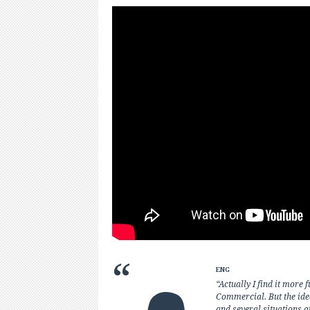
ENG
“Actually I find it more
Commercial. But the idea
and several situations ar