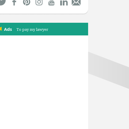
Ads
To pay my lawyer