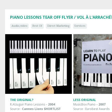
PIANO LESSONS TEAR OFF FLYER / VOL À L’ARRACHÉ
Audio,video
Best Of
Direct Marketing
Services
THE ORIGINAL?
LESS ORIGINAL
R.Alzuguir Piano Lessons –
2004
MusicBox Piano –
2007
Source :
Cannes Lions SHORTLIST
Source : Eurobest Awards