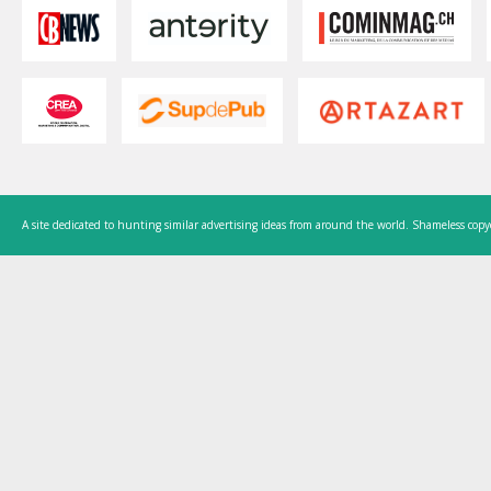
A site dedicated to hunting similar advertising ideas from around the world. Shameless copy