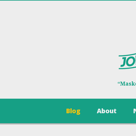
“Maske
Blog
About