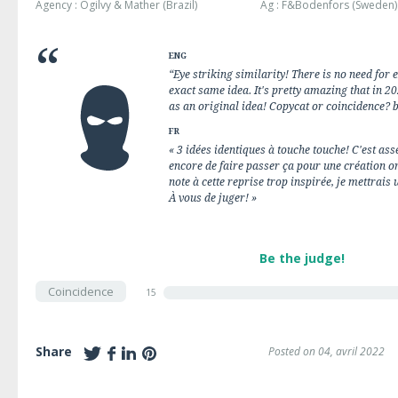
Agency : Ogilvy & Mather (Brazil)
Ag : F&Bodenfors (Sweden)
ENG
“Eye striking similarity! There is no need for e
exact same idea. It's pretty amazing that in 2022
as an original idea! Copycat or coincidence? b
FR
« 3 idées identiques à touche touche! C'est as
encore de faire passer ça pour une création ori
note à cette reprise trop inspirée, je mettrais
À vous de juger! »
Be the judge!
Coincidence
15
Share
Posted on 04, avril 2022