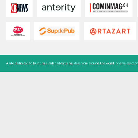
A site dedicated to hunting similar advertising ideas from around the world. Shameless copy