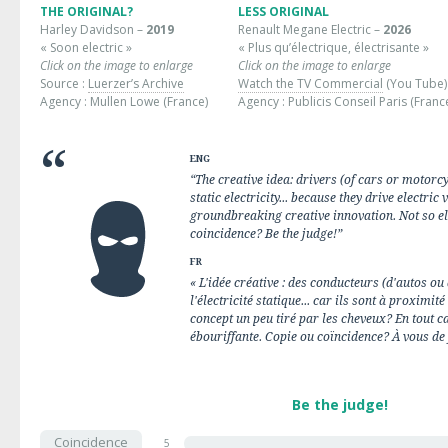
THE ORIGINAL?
LESS ORIGINAL
Harley Davidson –
2019
Renault Megane Electric –
2026
« Soon electric »
« Plus qu’électrique, électrisante »
Click on the image to enlarge
Click on the image to enlarge
Source :
Luerzer’s Archive
Watch the TV Commercial
(You Tube)
Agency : Mullen Lowe (France)
Agency : Publicis Conseil Paris (Franc
ENG
“The creative idea: drivers (of cars or motorcy
static electricity... because they drive electric 
groundbreaking creative innovation. Not so ele
coincidence? Be the judge!”
FR
« L'idée créative : des conducteurs (d'autos ou
l'électricité statique... car ils sont à proximit
concept un peu tiré par les cheveux? En tout 
ébouriffante. Copie ou coïncidence? À vous de 
Be the judge!
Coincidence
5