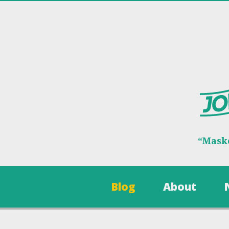
“Maske
Blog
About