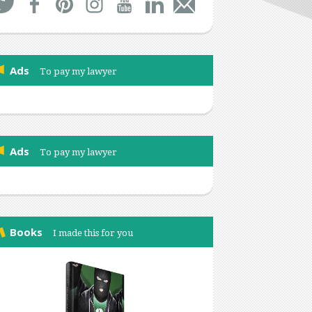
Ads
To pay my lawyer
Ads
To pay my lawyer
Books
I made this for you