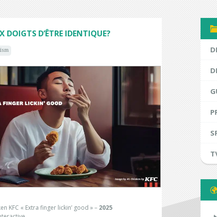
UX DOIGTS D’ÊTRE IDENTIQUE?
D
rism
D
G
P
S
T
en KFC « Extra finger lickin’ good »
–
2025
nteractive