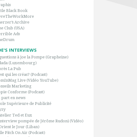
aphis
ttle Black Book
oveTheWorkMore
erzer’s Archive
e Club (USA)
rrible Ads
heDrum
OE'S INTERVIEWS
questions à joe la Pompe (Grapheine)
dada (Luxembourg)
rès La Pub
est qui les créas? (Podcast)
omInMag Live (Vidéo YouTube)
nseils Marketing
pie Conforme (Podcast)
 part en news
ole Supérieure de Publicité
yzy
Atelier Ted et Eux
interview pompée de Jérôme Rudoni (Vidéo)
Orient le Jour (Liban)
le Pitch On Air (Podcast)