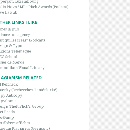
aperjam Luxembourg
dio Nova / Mlle Pitch Awards (Podcast)
ve La Pub
THER LINKS I LIKE
rès la pub
lance ton agency
est qui les créas? (Podcast)
sign & Typo
itions Télémaque
EG School
sies de Merde
mbolikon Visual Library
LAGIARISM RELATED
 Refcheck
terity (Recherches d'antériorité)
py Anticopy
opyComic
sign Theft Flick'r Group
et Prada
po©amp
s sibères affiches
seum Plagiarius (Germany)