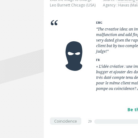
Leo Burnett Chicago (USA)
Agency : Havas (Mal
ENG
“The creative idea: an i
malfunction and add fing
very dated given the rap
client but by two comple
judge!”
FR
« L'idée créative : une i
bugger et ajouter des do
très daté compte tenu de
pour le même client mai
pompe ou coïncidence? À
Be t
Coincidence
29