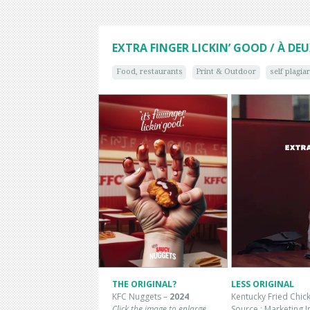
EXTRA FINGER LICKIN’ GOOD / À DE
Food, restaurants
Print & Outdoor
self plagia
THE ORIGINAL?
LESS ORIGINAL
KFC Nuggets
–
2024
Kentucky Fried Chick
Click the image to enlarge
Source :
Marketing I