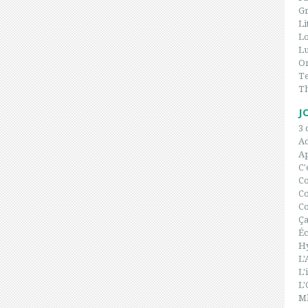
Gr
Li
L
Lu
On
Te
T
J
3 
A
Ap
C'
C
Co
Co
Ça
Éc
H
L'
L'
L'
Ml