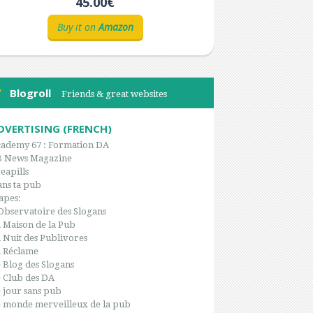
45.00€
Buy it on
Amazon
Blogroll
Friends & great websites
DVERTISING (FRENCH)
ademy 67 : Formation DA
B News Magazine
eapills
ns ta pub
apes:
Observatoire des Slogans
 Maison de la Pub
 Nuit des Publivores
 Réclame
 Blog des Slogans
 Club des DA
 jour sans pub
 monde merveilleux de la pub