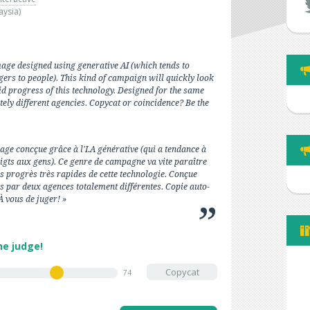
aysia)
mage designed using generative AI (which tends to
ers to people). This kind of campaign will quickly look
id progress of this technology. Designed for the same
tely different agencies. Copycat or coincidence? Be the
mage concçue grâce à l'I.A générative (qui a tendance à
igts aux gens). Ce genre de campagne va vite paraître
s progrès très rapides de cette technologie. Conçue
s par deux agences totalement différentes. Copie auto-
 vous de juger! »
he judge!
Copycat
74