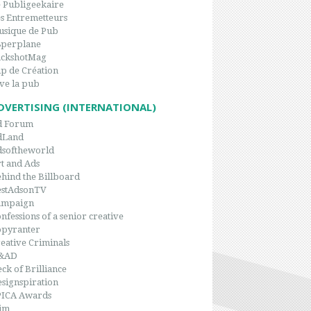
 Publigeekaire
s Entremetteurs
sique de Pub
8perplane
ackshotMag
p de Création
ve la pub
DVERTISING (INTERNATIONAL)
d Forum
dLand
dsoftheworld
t and Ads
hind the Billboard
estAdsonTV
ampaign
nfessions of a senior creative
opyranter
eative Criminals
&AD
ck of Brilliance
signspiration
PICA Awards
im