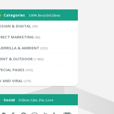
Categories
100% Recycled ideas
ESIGN & DIGITAL
(99)
IRECT MARKETING
(86)
UERRILLA & AMBIENT
(252)
RINT & OUTDOOR
(1 882)
PECIAL PAGES
(410)
V AND VIRAL
(275)
Social
Follow, Like, Pin, Love