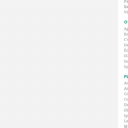
P
Ra
Vi
O
Ap
Ba
C'
De
Éd
IS
So
Sy
P
Ad
An
Co
C
De
Di
I
Le
Mu