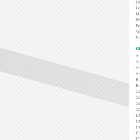
Le
Le
Mu
P
P
Su
Vi
A
A
A
A
Ar
Be
B
C
Co
C
Cr
D
De
De
E
Fl