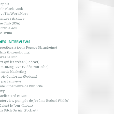
aphis
ttle Black Book
oveTheWorkMore
erzer’s Archive
e Club (USA)
rrible Ads
heDrum
OE'S INTERVIEWS
questions à joe la Pompe (Grapheine)
dada (Luxembourg)
rès La Pub
est qui les créas? (Podcast)
omInMag Live (Vidéo YouTube)
nseils Marketing
pie Conforme (Podcast)
 part en news
ole Supérieure de Publicité
yzy
Atelier Ted et Eux
interview pompée de Jérôme Rudoni (Vidéo)
Orient le Jour (Liban)
le Pitch On Air (Podcast)