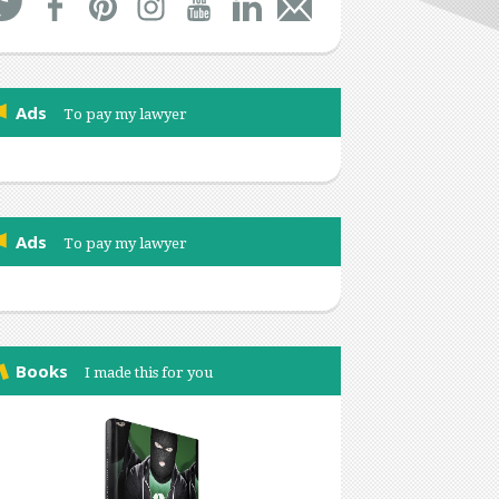
Ads
To pay my lawyer
Ads
To pay my lawyer
Books
I made this for you