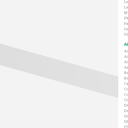
Le
Le
Mu
P
P
Su
Vi
A
A
A
A
Ar
Be
B
C
Co
C
Cr
D
De
De
E
Fl