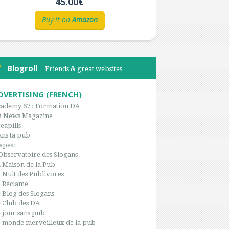
45.00€
Buy it on
Amazon
Blogroll
Friends & great websites
DVERTISING (FRENCH)
ademy 67 : Formation DA
B News Magazine
eapills
ns ta pub
apes:
Observatoire des Slogans
 Maison de la Pub
 Nuit des Publivores
 Réclame
 Blog des Slogans
 Club des DA
 jour sans pub
 monde merveilleux de la pub