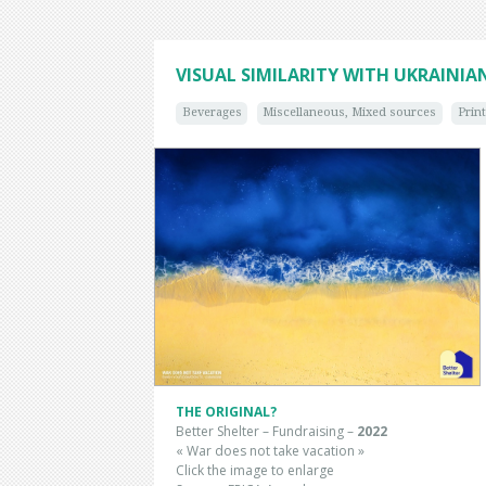
VISUAL SIMILARITY WITH UKRAINIA
Beverages
Miscellaneous, Mixed sources
Prin
THE ORIGINAL?
Better Shelter – Fundraising –
2022
« War does not take vacation »
Click the image to enlarge