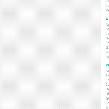
P
Ra
Vi
O
Ap
Ba
C'
De
Éd
IS
So
Sy
P
Ad
An
Co
C
De
Di
I
Le
Mu