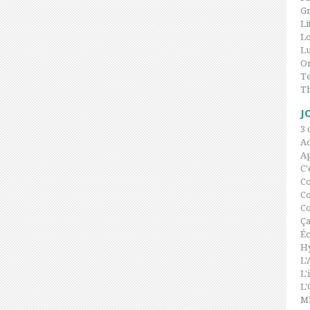
Gr
Li
L
Lu
On
Te
T
J
3 
A
Ap
C'
C
Co
Co
Ça
Éc
H
L'
L'
L'
Ml