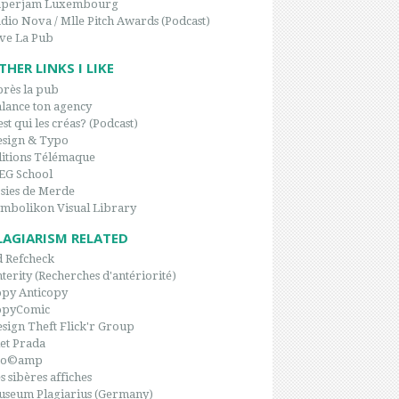
aperjam Luxembourg
dio Nova / Mlle Pitch Awards (Podcast)
ve La Pub
THER LINKS I LIKE
rès la pub
lance ton agency
est qui les créas? (Podcast)
sign & Typo
itions Télémaque
EG School
sies de Merde
mbolikon Visual Library
LAGIARISM RELATED
 Refcheck
terity (Recherches d'antériorité)
py Anticopy
opyComic
sign Theft Flick'r Group
et Prada
po©amp
s sibères affiches
seum Plagiarius (Germany)