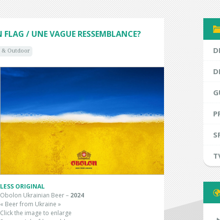
N FLAG / UNE VAGUE RESSEMBLANCE?
D
t & Outdoor
D
G
P
S
T
LESS ORIGINAL
Obolon Ukrainian Beer –
2024
« Beer from Ukraine »
Click the image to enlarge