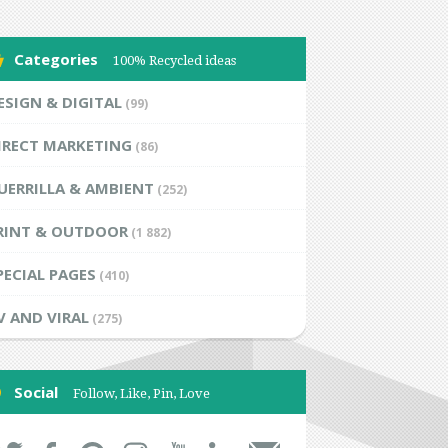
Categories
100% Recycled ideas
ESIGN & DIGITAL
(99)
IRECT MARKETING
(86)
UERRILLA & AMBIENT
(252)
RINT & OUTDOOR
(1 882)
PECIAL PAGES
(410)
V AND VIRAL
(275)
Social
Follow, Like, Pin, Love