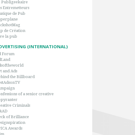
 Publigeekaire
s Entremetteurs
sique de Pub
8perplane
ackshotMag
p de Création
ve la pub
DVERTISING (INTERNATIONAL)
d Forum
dLand
dsoftheworld
t and Ads
hind the Billboard
estAdsonTV
ampaign
nfessions of a senior creative
opyranter
eative Criminals
&AD
ck of Brilliance
signspiration
PICA Awards
im