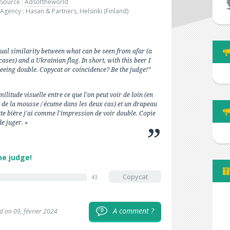
Source :
Adsoftheworld
Agency : Hasan & Partners, Helsinki (Finland)
isual similarity between what can be seen from afar (a
ases) and a Ukrainian flag. In short, with this beer I
eeing double. Copycat or coincidence? Be the judge!”
militude visuelle entre ce que l'on peut voir de loin (en
t de la mousse / écume dans les deux cas) et un drapeau
tte bière j'ai comme l'impression de voir double. Copie
e juger. »
he judge!
Copycat
43
A comment ?
0
d on 09, février 2024