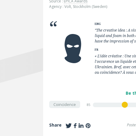
Source :
EPICA Awards
Agency : Volt, Stockholm (Sweden)
ENG
“The creative idea : A v
liquid and foam in both c
have the impression of s
FR
« L'idée créative : Une si
l'occurence un liquide e
Ukrainien. Bref, avec ce
ou coïncidence? À vous d
Be t
Coincidence
85
Share
Poste