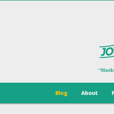
“Maske
Blog
About