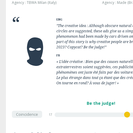
Agency : TBWA Milan (Italy)
Agency : Made (Bra
ENG
“The creative idea : Although obscure natural 
circles are suggested, these ads give us a sim
phenomenon had been made by cars driven on 
part of this story is why creative people are br
2023? Copycat? Be the judge!”
FR
« L'idée créative : Bien que des causes nature
extraterrestres soient suggérées, ces publicit
phénomènes ont juste été faits par des voiture
Le plus étrange dans tout ça étant que des créa
On tourne en rond? À vous de juger! »
Be the judge!
Coincidence
17