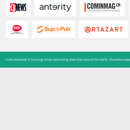
A site dedicated to hunting similar advertising ideas from around the world. Shameless copy