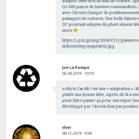
adapter cette tech au mal de voiture. Aprè
(15 000 paires de lunettes commandées), l
avec Citroën changer de positionnement
passagers de voitures. Une belle histoir
DC pourtant adeptes du ghost aiment dé
more
https://i.gzn.jp/img/2018/07/11/glasses-t
sickness/img-snap04502.jpg
Joe La Pompe
06.28.2019 - 10:59
voilà tu l’as dit c’est une « adaptation ». 
plutôt une bonne idée. Après, de là à en
pour faire passer ça pour une super inn
développé par Citroën faut pas pousser
sher
08.12.2019 - 9:06