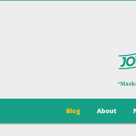
“Maske
Blog
About