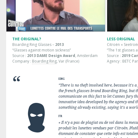
THE ORIGINAL?
LESS ORIGINAL
Boarding Ring Glasses –
2013
Citroën « Seetroë
“Glasses against motion sickness”
“The 1st glasses 
Source :
2013
DAME Design Award
, Amsterdam
Source :
2019
Can
Company :
Boarding Ring
, Var (France)
Agency : BETC Par
ENG
“There is no theft involved here, because it's
the french glasses brand Boarding Ring, but th
communicate on this fact to let Cannes Jury th
innovative idea developed by the agency and th
something already existing, saying it's a world
FR
« Il n'y a pas de plagiat ou de vol dans la mes
produit les lunettes vendues par Citroën. Plutô
étonnant de constater que cette info est totale