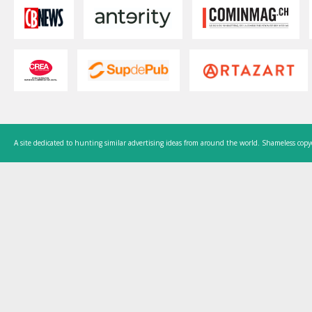
A site dedicated to hunting similar advertising ideas from around the world. Shameless copy