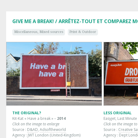
GIVE ME A BREAK! / ARRÊTEZ-TOUT ET COMPAREZ M
Miscellaneous, Mixed sources
Print & Outdoor
THE ORIGINAL?
LESS ORIGINAL
Kit-Kat « Have a break » –
2014
Easyjet, Last Minute 
Click on the image to enlarge
Click on the image to
Source :
D&AD
,
Adsoftheworld
Source :
Creative Sa
Agency : JWT London (United-Kingdom)
Agency : Dept Lond