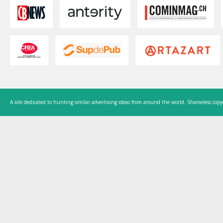
A site dedicated to hunting similar advertising ideas from around the world. Shameless copy