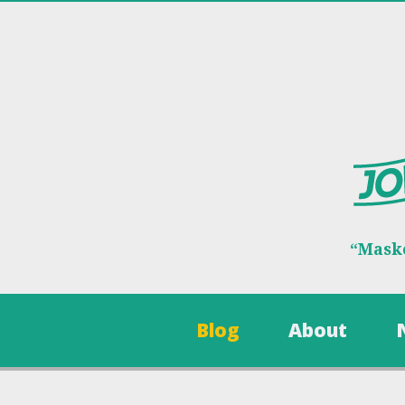
“Maske
Blog
About