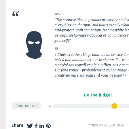
ENG
“The creative idea: A product or service so de
everything on the spot. And that's exactly what
mid-project. Both campaigns feature white let
perhaps an homage? Copycat or coïncidence? 
yourself!”
FR
« L'idée créative : Un produit ou un service dont
prêt à tout abandonner sur le champ. Et c'est ce
a arrêté son travail en plein milieu. Les 2 c
sur fond rouge... probablement un hommage. 
créativité mise sur pause? À vous de juger! »
Be the judge!
Coincidence
14
Share
Posted on 22, juin 2026