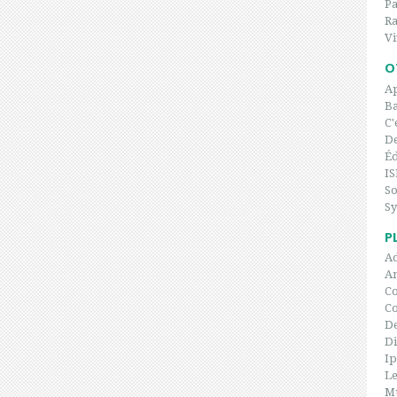
P
Ra
Vi
O
Ap
Ba
C'
De
Éd
IS
So
Sy
P
Ad
An
Co
C
De
Di
I
Le
Mu