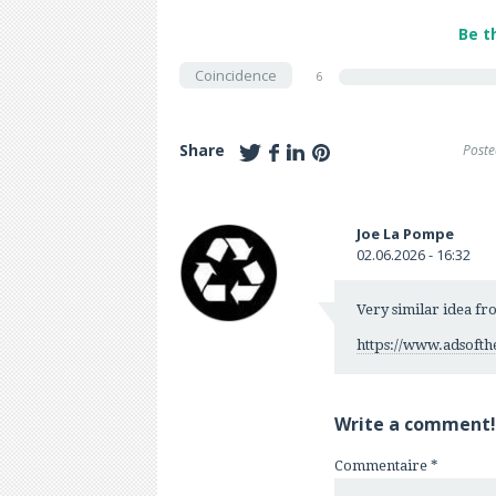
Be t
Coincidence
6
Share
Poste
Joe La Pompe
02.06.2026 - 16:32
Very similar idea f
https://www.adsoft
Write a comment!
Commentaire
*