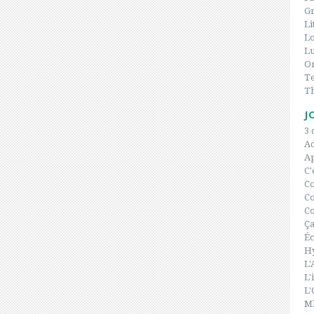
Gr
Li
L
Lu
On
Te
T
J
3 
A
Ap
C'
C
Co
Co
Ça
Éc
H
L'
L'
L'
Ml