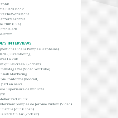
aphis
ttle Black Book
oveTheWorkMore
erzer’s Archive
e Club (USA)
rrible Ads
heDrum
OE'S INTERVIEWS
questions à joe la Pompe (Grapheine)
dada (Luxembourg)
rès La Pub
est qui les créas? (Podcast)
omInMag Live (Vidéo YouTube)
nseils Marketing
pie Conforme (Podcast)
 part en news
ole Supérieure de Publicité
yzy
Atelier Ted et Eux
interview pompée de Jérôme Rudoni (Vidéo)
Orient le Jour (Liban)
le Pitch On Air (Podcast)