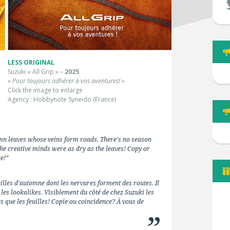
LESS ORIGINAL
Suzuki « All Grip » –
2025
« Pour toujours adhérer à vos aventures! »
Click the image to enlarge
Agency : Hobbynote Syneido (France)
umn leaves whose veins form roads. There's no season
 the creative minds were as dry as the leaves! Copy or
e!”
euilles d'automne dont les nervures forment des routes. Il
 les lookalikes. Visiblement du côté de chez Suzuki les
cs que les feuilles! Copie ou coïncidence? À vous de