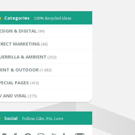
Categories
100% Recycled ideas
ESIGN & DIGITAL
(99)
IRECT MARKETING
(86)
UERRILLA & AMBIENT
(252)
RINT & OUTDOOR
(1 882)
PECIAL PAGES
(410)
V AND VIRAL
(275)
Social
Follow, Like, Pin, Love