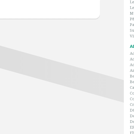
Le
Le
Mu
P
P
Su
Vi
A
A
A
A
Ar
Be
B
C
Co
C
Cr
D
De
De
E
Fl