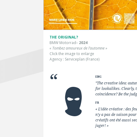
THE ORIGINAL?
BMW Motorrad–
2024
« Tombez amoureux de l’automne »
Click the image to enlarge
Agency : Serviceplan (France)
ENG
“The creative idea: aut
for lookalikes. Clearly,
coincidence? Be the judg
FR
« L'idée créative : des f
n'y a pas de saison pour
créatifs ont été aussi se
juger! »