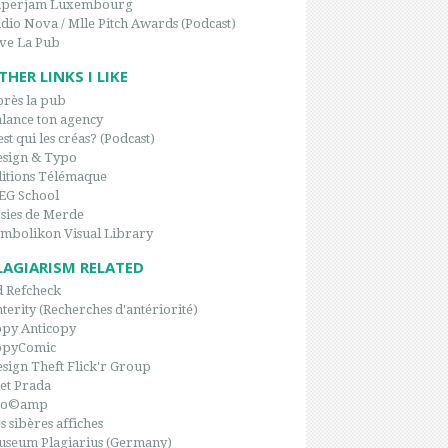
aperjam Luxembourg
dio Nova / Mlle Pitch Awards (Podcast)
ve La Pub
THER LINKS I LIKE
rès la pub
lance ton agency
est qui les créas? (Podcast)
sign & Typo
itions Télémaque
EG School
sies de Merde
mbolikon Visual Library
LAGIARISM RELATED
 Refcheck
terity (Recherches d'antériorité)
py Anticopy
opyComic
sign Theft Flick'r Group
et Prada
po©amp
s sibères affiches
seum Plagiarius (Germany)