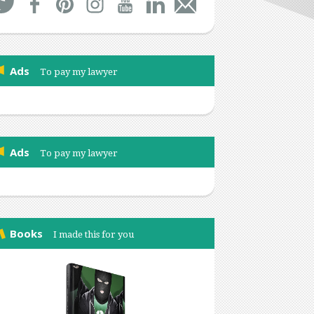
Ads
To pay my lawyer
Ads
To pay my lawyer
Books
I made this for you