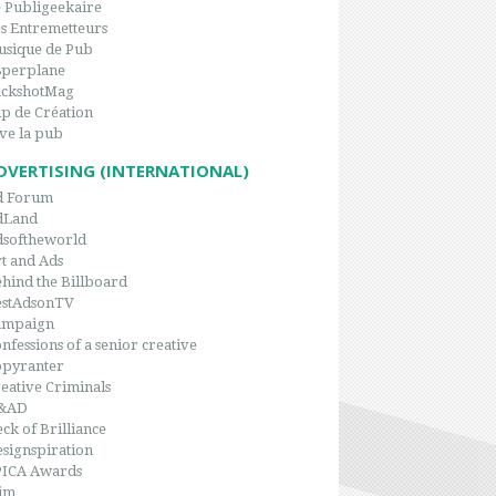
 Publigeekaire
s Entremetteurs
sique de Pub
8perplane
ackshotMag
p de Création
ve la pub
DVERTISING (INTERNATIONAL)
d Forum
dLand
dsoftheworld
t and Ads
hind the Billboard
estAdsonTV
ampaign
nfessions of a senior creative
opyranter
eative Criminals
&AD
ck of Brilliance
signspiration
PICA Awards
im