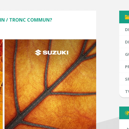
HIN / TRONC COMMUN?
D
D
G
P
S
T