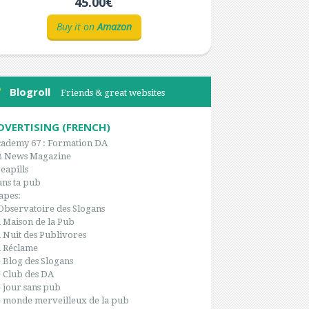
45.00€
Buy it on
Amazon
Blogroll
Friends & great websites
DVERTISING (FRENCH)
ademy 67 : Formation DA
B News Magazine
eapills
ns ta pub
apes:
Observatoire des Slogans
 Maison de la Pub
 Nuit des Publivores
 Réclame
 Blog des Slogans
 Club des DA
 jour sans pub
 monde merveilleux de la pub