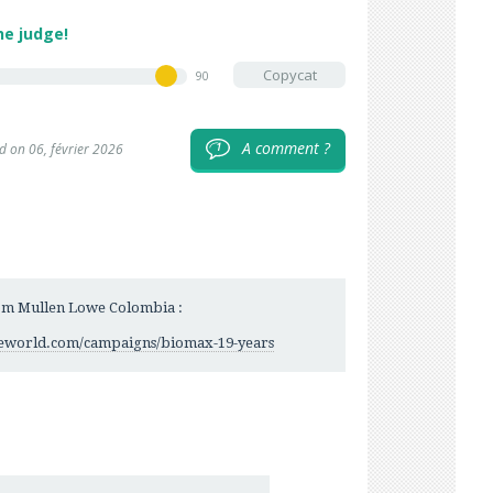
he judge!
Copycat
90
A comment ?
1
d on 06, février 2026
rom Mullen Lowe Colombia :
heworld.com/campaigns/biomax-19-years