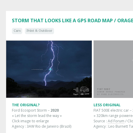
STORM THAT LOOKS LIKE A GPS ROAD MAP / ORAGE
Cars
Print & Outdoor
THE ORIGINAL?
LESS ORIGINAL
Ford Ecosport Storm –
2020
FIAT 500E electric car –
« Let the storm lead the way »
« 320km range powered 
Click image to enlarge
Source :
Ad Forum
/ Cli
Agency : 3AW Rio de Janeiro (Brazil)
Agency : Leo Burnett Ta