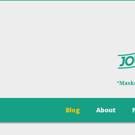
“Maske
Blog
About