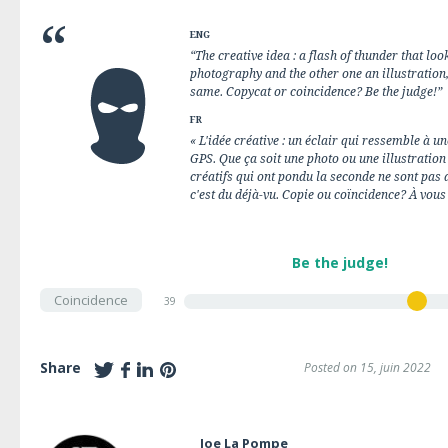
ENG
“The creative idea : a flash of thunder that lo
photography and the other one an illustration
same. Copycat or coincidence? Be the judge!”
FR
« L'idée créative : un éclair qui ressemble à u
GPS. Que ça soit une photo ou une illustration
créatifs qui ont pondu la seconde ne sont pas d
c'est du déjà-vu. Copie ou coïncidence? À vous 
Be the judge!
Coincidence
39
Share
Posted on 15, juin 2022
Joe La Pompe