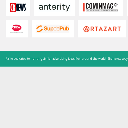
A site dedicated to hunting similar advertising ideas from around the world. Shameless copy