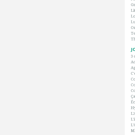
Gr
Li
L
Lu
On
Te
T
J
3 
A
Ap
C'
C
Co
Co
Ça
Éc
H
L'
L'
L'
Ml