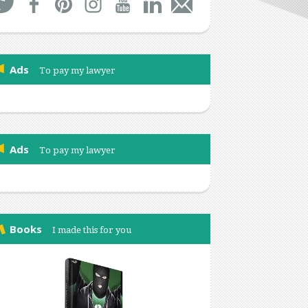
Ads
To pay my lawyer
Ads
To pay my lawyer
Books
I made this for you