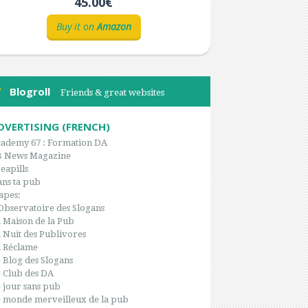
45.00€
Buy it on
Amazon
Blogroll
Friends & great websites
DVERTISING (FRENCH)
ademy 67 : Formation DA
B News Magazine
eapills
ns ta pub
apes:
Observatoire des Slogans
 Maison de la Pub
 Nuit des Publivores
 Réclame
 Blog des Slogans
 Club des DA
 jour sans pub
 monde merveilleux de la pub