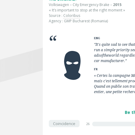
Volkswagen – City Emergency Brake –
2015
« It’s important to stop at the right moment »
Source :
Coloribus
Agency : GMP Bucharest
(Romania)
ENG
“It's quite sad to see th
run a simple priority se
adsoftheworld regardless
car manufacturer.”
FR
« Certes la campagne Mer
mais c'est tellement pro
Quand on publie son tra
entier, une petite recher
Be t
Coincidence
26