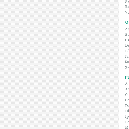
P
Ra
Vi
O
Ap
Ba
C'
De
Éd
IS
So
Sy
P
Ad
An
Co
C
De
Di
I
Le
Mu