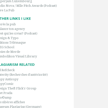
aperjam Luxembourg
dio Nova / Mlle Pitch Awards (Podcast)
ve La Pub
THER LINKS I LIKE
rès la pub
lance ton agency
est qui les créas? (Podcast)
sign & Typo
itions Télémaque
EG School
sies de Merde
mbolikon Visual Library
LAGIARISM RELATED
 Refcheck
terity (Recherches d'antériorité)
py Anticopy
opyComic
sign Theft Flick'r Group
et Prada
po©amp
s sibères affiches
seum Plagiarius (Germany)