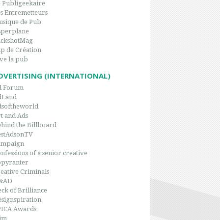
 Publigeekaire
s Entremetteurs
sique de Pub
8perplane
ackshotMag
p de Création
ve la pub
DVERTISING (INTERNATIONAL)
d Forum
dLand
dsoftheworld
t and Ads
hind the Billboard
estAdsonTV
ampaign
nfessions of a senior creative
opyranter
eative Criminals
&AD
ck of Brilliance
signspiration
PICA Awards
im