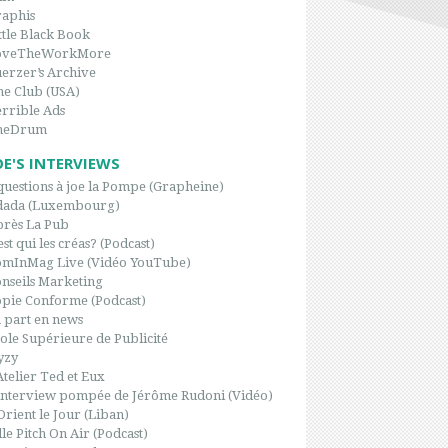
aphis
ttle Black Book
oveTheWorkMore
erzer’s Archive
e Club (USA)
rrible Ads
heDrum
OE'S INTERVIEWS
questions à joe la Pompe (Grapheine)
dada (Luxembourg)
rès La Pub
est qui les créas? (Podcast)
omInMag Live (Vidéo YouTube)
nseils Marketing
pie Conforme (Podcast)
 part en news
ole Supérieure de Publicité
yzy
Atelier Ted et Eux
interview pompée de Jérôme Rudoni (Vidéo)
Orient le Jour (Liban)
le Pitch On Air (Podcast)