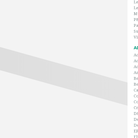
Le
Le
Mu
P
P
Su
Vi
A
A
A
A
Ar
Be
B
C
Co
C
Cr
D
De
De
E
Fl