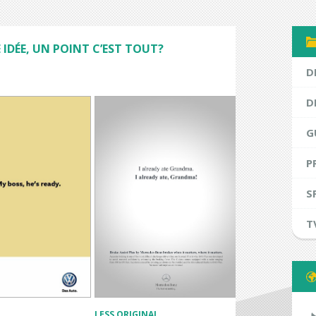
IDÉE, UN POINT C’EST TOUT?
D
D
G
P
S
T
LESS ORIGINAL