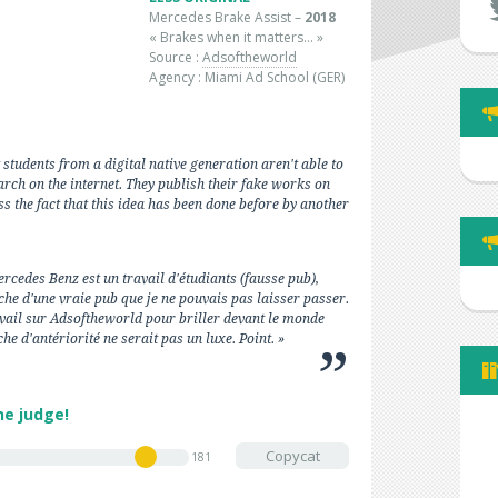
Mercedes Brake Assist –
2018
« Brakes when it matters… »
Source :
Adsoftheworld
Agency : Miami Ad School (GER)
at students from a digital native generation aren't able to
arch on the internet. They publish their fake works on
 the fact that this idea has been done before by another
cedes Benz est un travail d'étudiants (fausse pub),
che d'une vraie pub que je ne pouvais pas laisser passer.
vail sur Adsoftheworld pour briller devant le monde
che d'antériorité ne serait pas un luxe. Point. »
he judge!
Copycat
181