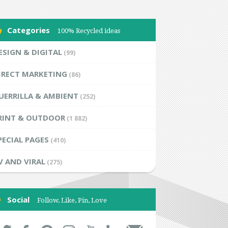
Categories
100% Recycled ideas
ESIGN & DIGITAL
(99)
IRECT MARKETING
(86)
UERRILLA & AMBIENT
(252)
RINT & OUTDOOR
(1 882)
PECIAL PAGES
(410)
V AND VIRAL
(275)
Social
Follow, Like, Pin, Love