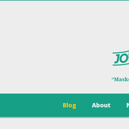
“Maske
Blog
About