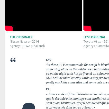
THE ORIGINAL?
LESS ORIGINAL
Nissan Navara
–
2014
Toyota Hilux
–
201
Agency : TBWA (Thaïland)
Agency : Alametifa
ENG
“In these 2 TV commercials the script is iden
some stuff alone in the wilderness, but sudde
spent the night with his girlfriend on a fancy
SUV he'll be there quickly without any problem.
pretty much the same idea and some cuts are 
FR
« Dans ces deux films l'histoire est la même, m
que le déroulé et le montage sont similaires 
sont quasi identiques. Bref il semblerait que l
trop regardés dans le rétroviseur. »