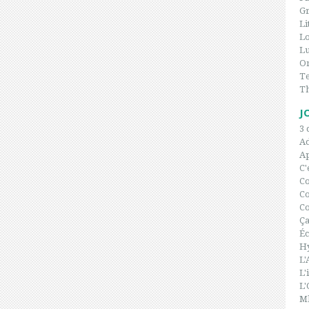
Gr
Li
L
Lu
On
Te
T
J
3 
A
Ap
C'
C
Co
Co
Ça
Éc
H
L'
L'
L'
Ml