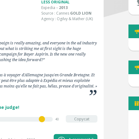
LESS ORIGINAL
Expedia –
2013
Source : Cannes
GOLD LION
Agency : Ogilvy & Mather (UK)
paign is really amazing, and everyone in the ad industry
ut what is striking me at first sight is the huge
campaign for Bayer Aspirin. Is the new one really
pushing the idea forward?”
ans à voyager d'Allemagne jusqu'en Grande Bretagne. Et
est peut être plus adaptée à Expédia et mieux exploitée
as moins qu'elle ne fait pas, hélas, preuve d'originalité. »
he judge!
Copycat
40