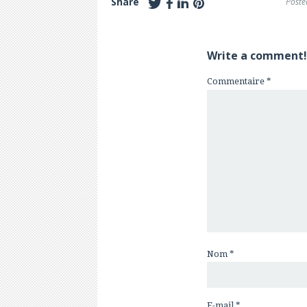
Share
Poste
Write a comment!
Commentaire
*
Nom
*
E-mail
*