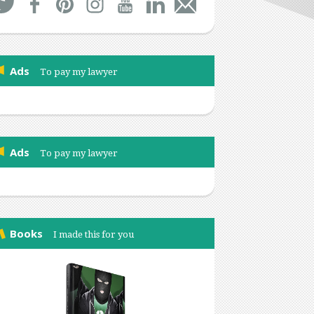
Ads
To pay my lawyer
Ads
To pay my lawyer
Books
I made this for you