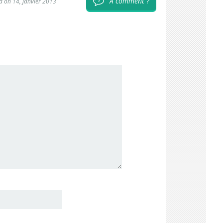
A comment ?
1
d on 14, janvier 2013