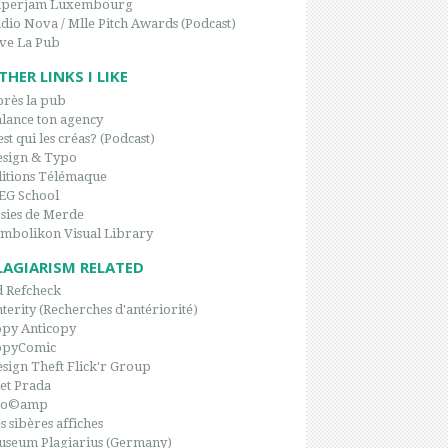
aperjam Luxembourg
dio Nova / Mlle Pitch Awards (Podcast)
ve La Pub
THER LINKS I LIKE
rès la pub
lance ton agency
est qui les créas? (Podcast)
sign & Typo
itions Télémaque
EG School
sies de Merde
mbolikon Visual Library
LAGIARISM RELATED
 Refcheck
terity (Recherches d'antériorité)
py Anticopy
opyComic
sign Theft Flick'r Group
et Prada
po©amp
s sibères affiches
seum Plagiarius (Germany)