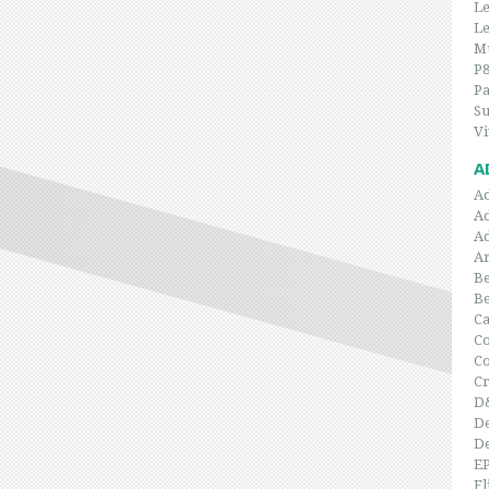
Le
Le
Mu
P
P
Su
Vi
A
A
A
A
Ar
Be
B
C
Co
C
Cr
D
De
De
E
Fl