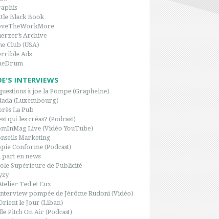
aphis
ttle Black Book
oveTheWorkMore
erzer’s Archive
e Club (USA)
rrible Ads
heDrum
OE'S INTERVIEWS
questions à joe la Pompe (Grapheine)
dada (Luxembourg)
rès La Pub
est qui les créas? (Podcast)
omInMag Live (Vidéo YouTube)
nseils Marketing
pie Conforme (Podcast)
 part en news
ole Supérieure de Publicité
yzy
Atelier Ted et Eux
interview pompée de Jérôme Rudoni (Vidéo)
Orient le Jour (Liban)
le Pitch On Air (Podcast)