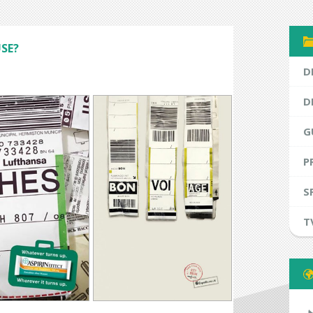
USE?
D
D
G
P
S
T