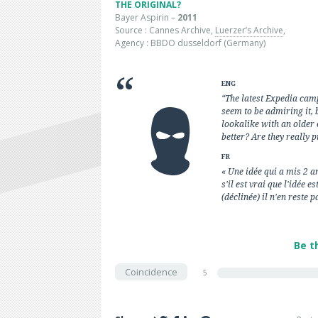
THE ORIGINAL?
Bayer Aspirin –
2011
Source : Cannes Archive,
Luerzer’s Archive
,
Agency : BBDO dusseldorf (Germany)
ENG
“The latest Expedia cam
seem to be admiring it, b
lookalike with an older 
better? Are they really 
FR
« Une idée qui a mis 2 
s'il est vrai que l'idée 
(déclinée) il n'en reste p
Be t
Coincidence
5