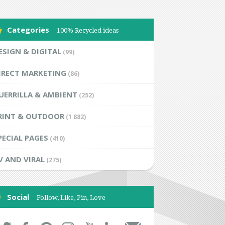
Categories
100% Recycled ideas
ESIGN & DIGITAL
(99)
IRECT MARKETING
(86)
UERRILLA & AMBIENT
(252)
RINT & OUTDOOR
(1 882)
PECIAL PAGES
(410)
V AND VIRAL
(275)
Social
Follow, Like, Pin, Love