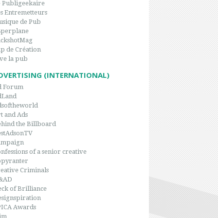
 Publigeekaire
s Entremetteurs
sique de Pub
8perplane
ackshotMag
p de Création
ve la pub
DVERTISING (INTERNATIONAL)
d Forum
dLand
dsoftheworld
t and Ads
hind the Billboard
estAdsonTV
ampaign
nfessions of a senior creative
opyranter
eative Criminals
&AD
ck of Brilliance
signspiration
PICA Awards
im