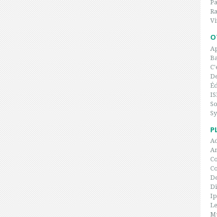
P
Ra
Vi
O
Ap
Ba
C'
De
Éd
IS
So
Sy
P
Ad
An
Co
C
De
Di
I
Le
Mu