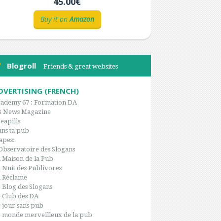
45.00€
Buy it on
Amazon
Blogroll
Friends & great websites
DVERTISING (FRENCH)
ademy 67 : Formation DA
B News Magazine
eapills
ns ta pub
apes:
Observatoire des Slogans
 Maison de la Pub
 Nuit des Publivores
 Réclame
 Blog des Slogans
 Club des DA
 jour sans pub
 monde merveilleux de la pub