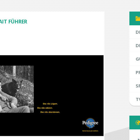
FAIT FÜHRER
D
D
G
P
S
T