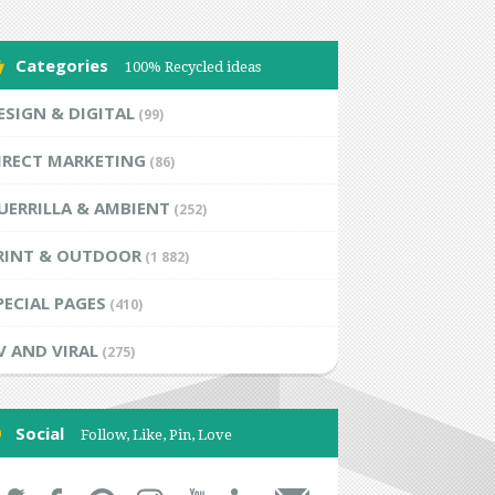
Categories
100% Recycled ideas
ESIGN & DIGITAL
(99)
IRECT MARKETING
(86)
UERRILLA & AMBIENT
(252)
RINT & OUTDOOR
(1 882)
PECIAL PAGES
(410)
V AND VIRAL
(275)
Social
Follow, Like, Pin, Love