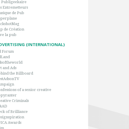
 Publigeekaire
s Entremetteurs
sique de Pub
8perplane
ackshotMag
p de Création
ve la pub
DVERTISING (INTERNATIONAL)
d Forum
dLand
dsoftheworld
t and Ads
hind the Billboard
estAdsonTV
ampaign
nfessions of a senior creative
opyranter
eative Criminals
&AD
ck of Brilliance
signspiration
PICA Awards
im