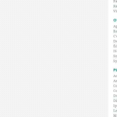
P
Ra
Vi
O
Ap
Ba
C'
De
Éd
IS
So
Sy
P
Ad
An
Co
C
De
Di
I
Le
Mu