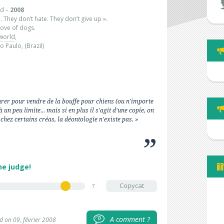
od –
2008
. They don’t hate. They don’t give up ».
love of dogs.
world
,
 Paulo, (Brazil)
hrer pour vendre de la bouffe pour chiens (ou n'importe
à un peu limite... mais si en plus il s'agit d'une copie, on
chez certains créas, la déontologie n'existe pas. »
he judge!
Copycat
7
A comment ?
0
d on 09, février 2008