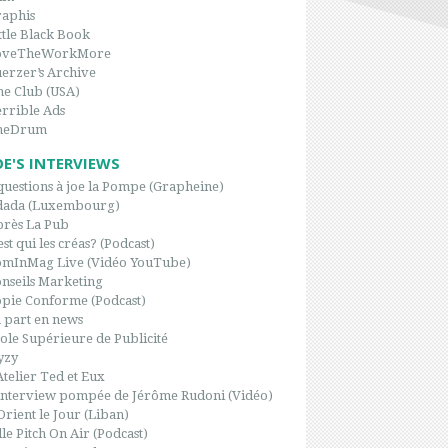
aphis
ttle Black Book
oveTheWorkMore
erzer’s Archive
e Club (USA)
rrible Ads
heDrum
OE'S INTERVIEWS
questions à joe la Pompe (Grapheine)
dada (Luxembourg)
rès La Pub
est qui les créas? (Podcast)
omInMag Live (Vidéo YouTube)
nseils Marketing
pie Conforme (Podcast)
 part en news
ole Supérieure de Publicité
yzy
Atelier Ted et Eux
interview pompée de Jérôme Rudoni (Vidéo)
Orient le Jour (Liban)
le Pitch On Air (Podcast)