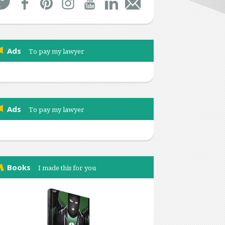
Ads
To pay my lawyer
Ads
To pay my lawyer
Books
I made this for you