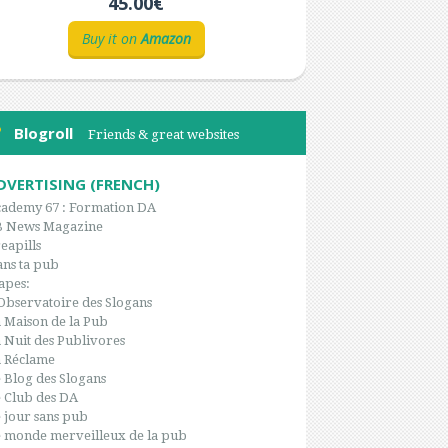
45.00€
Buy it on
Amazon
Blogroll
Friends & great websites
DVERTISING (FRENCH)
ademy 67 : Formation DA
B News Magazine
eapills
ns ta pub
apes:
Observatoire des Slogans
 Maison de la Pub
 Nuit des Publivores
 Réclame
 Blog des Slogans
 Club des DA
 jour sans pub
 monde merveilleux de la pub