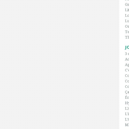
Gr
Li
L
Lu
On
Te
T
J
3 
A
Ap
C'
C
Co
Co
Ça
Éc
H
L'
L'
L'
Ml