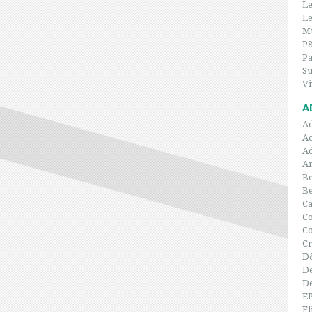
Le
Le
Mu
P
P
Su
Vi
A
A
A
A
Ar
Be
B
C
Co
C
Cr
D
De
De
E
Fl