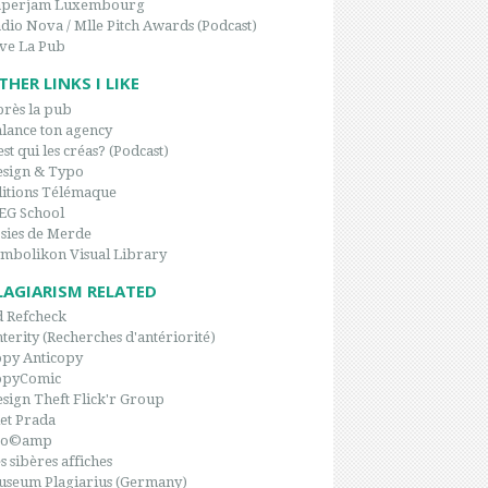
aperjam Luxembourg
dio Nova / Mlle Pitch Awards (Podcast)
ve La Pub
THER LINKS I LIKE
rès la pub
lance ton agency
est qui les créas? (Podcast)
sign & Typo
itions Télémaque
EG School
sies de Merde
mbolikon Visual Library
LAGIARISM RELATED
 Refcheck
terity (Recherches d'antériorité)
py Anticopy
opyComic
sign Theft Flick'r Group
et Prada
po©amp
s sibères affiches
seum Plagiarius (Germany)