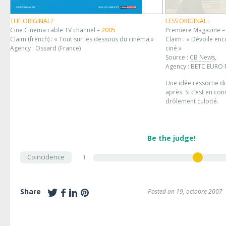
THE ORIGINAL?
LESS ORIGINAL :
Cine Cinema cable TV channel –
2005
Premiere Magazine 
Claim (french) : « Tout sur les dessous du cinéma »
Claim : « Dévoile en
Agency : Ossard (France)
ciné »
Source :
CB News
,
Agency : BETC EURO 
Une idée ressortie du
après. Si c’est en co
drôlement culotté.
Be the judge!
Coincidence
1
Share
Posted on 19, octobre 2007