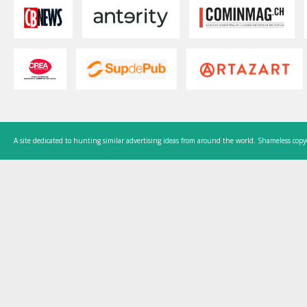
A site dedicated to hunting similar advertising ideas from around the world. Shameless copy