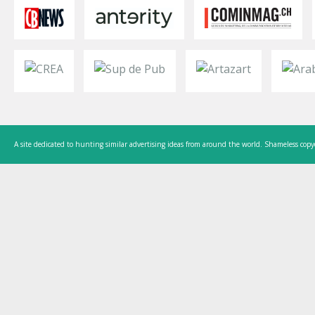
A site dedicated to hunting similar advertising ideas from around the world. Shameless copy