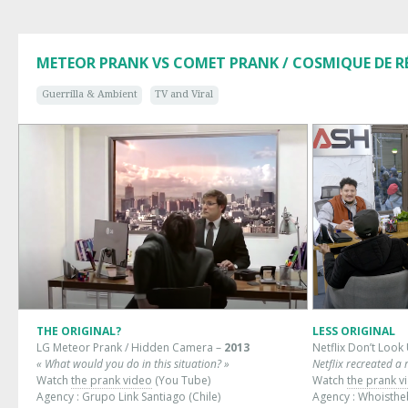
METEOR PRANK VS COMET PRANK / COSMIQUE DE R
Guerrilla & Ambient
TV and Viral
THE ORIGINAL?
LESS ORIGINAL
LG Meteor Prank / Hidden Camera –
2013
Netflix Don’t Loo
« What would you do in this situation? »
Netflix recreated a
Watch
the prank video
(You Tube)
Watch
the prank v
Agency : Grupo Link Santiago (Chile)
Agency : Whoisthe