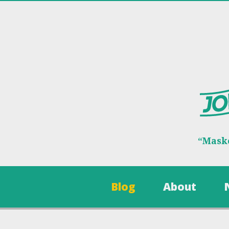
“Maske
Blog
About