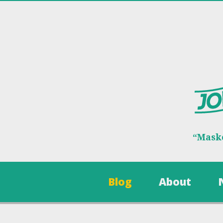
“Maske
Blog
About