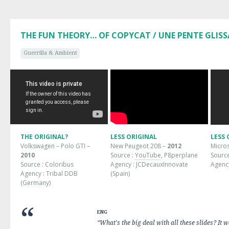
THE FUN THEORY… OF COPYCAT / UNE PENTE GLIS
Guerrilla & Ambient
THE ORIGINAL?
LESS ORIGINAL
LESS 
Volkswagen – Polo GTI –
New Peugeot 208 –
2012
Micro
2010
Source :
YouTube
, P8perplane
Source
Source : Coloribus
Agency : JCDecauxInnovate
Agency
Agency : Tribal DDB
(Spain)
(Germany)
ENG
“What's the big deal with all these slides? It 