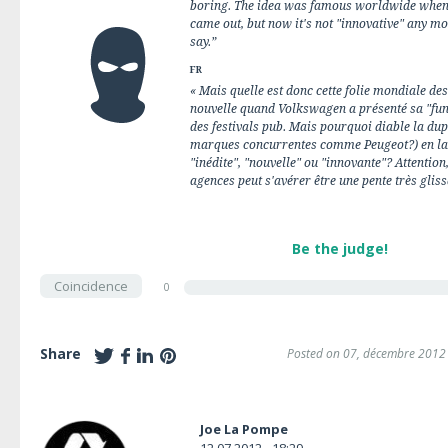
boring. The idea was famous worldwide when 
came out, but now it's not "innovative" any mo
say.”
FR
« Mais quelle est donc cette folie mondiale des
nouvelle quand Volkswagen a présenté sa "fun 
des festivals pub. Mais pourquoi diable la dupl
marques concurrentes comme Peugeot?) en la
"inédite", "nouvelle" ou "innovante"? Attentio
agences peut s'avérer être une pente très glissa
Be the judge!
Coincidence
0
Share
Posted on 07, décembre 2012
Joe La Pompe