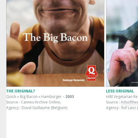
THE ORIGINAL?
LESS ORIGINAL
Quick « Big Bacon » Hamburger –
2003
Hiltl Vegetarian R
Source : Cannes Archive Online,
Source :
Adsofthe
Agency : Duval Guillaume (Belgium)
Agency : Ruf Lanz 