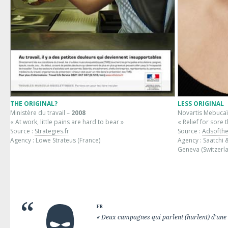
THE ORIGINAL?
LESS ORIGINAL
Ministère du travail –
2008
Novartis Mebuca
« At work, little pains are hard to bear »
« Relief for sore 
Source :
Strategies.fr
Source :
Adsofth
Agency : Lowe Strateus (France)
Agency : Saatchi 
Geneva (Switzerl
FR
« Deux campagnes qui parlent (hurlent) d'une