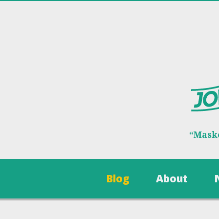
“Maske
Blog
About