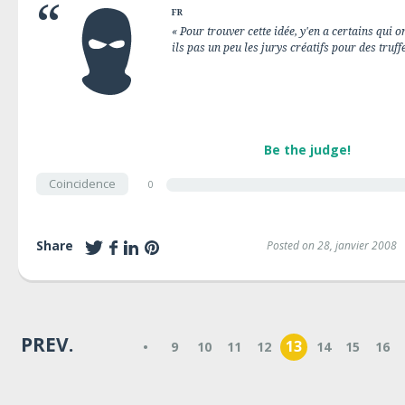
FR
« Pour trouver cette idée, y'en a certains qui 
ils pas un peu les jurys créatifs pour des truff
Be the judge!
Coincidence
0
Share
Posted on 28, janvier 2008
PREV.
13
•
9
10
11
12
14
15
16