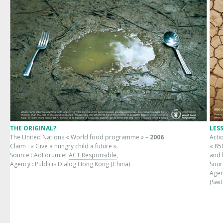
THE ORIGINAL?
LES
The United Nations « World food programme » –
2006
Acti
Claim : « Give a hungry child a future ».
« 85
Source :
AdForum
et
ACT Responsible
,
and 
Agency : Publicis Dialog Hong Kong (China)
Sour
Agen
(Swi