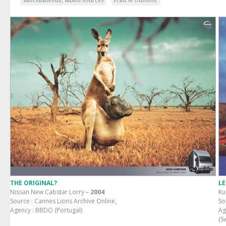
Miscellaneous, Mixed sources
Print & Outdoor
THE ORIGINAL?
LE
Nissan New Cabstar Lorry –
2004
Ku
Source : Cannes Lions Archive Online,
So
Agency : BBDO (Portugal)
Ag
(S